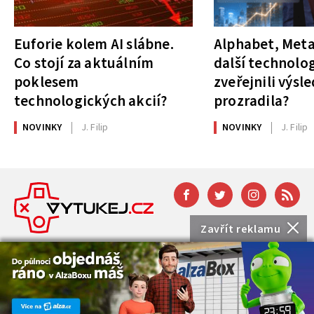
Euforie kolem AI slábne.
Alphabet, Meta
Co stojí za aktuálním
další technolog
poklesem
zveřejnili výsl
technologických akcií?
prozradila?
NOVINKY
J. Filip
NOVINKY
J. Filip
Zavřít reklamu