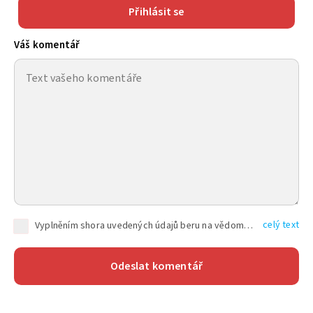
Přihlásit se
Váš komentář
celý text
Vyplněním shora uvedených údajů beru na vědomí, že společnost TEXT FACTORY s.r.o., sídlem Brno, Durďákova 336/29, Černá Pole, PSČ: 613 00, IČ: 06157831, zapsané u Krajského soudu v Brně, oddíl C, vložka 100399, bude zpracovávat mé osobní údaje uvedené v rámci mnou vyplněného registračního formuláře na základě oprávněných zájmů TEXT FACTORY s.r.o. dle čl. 6 odst. 1 písm. f) GDPR a pro splnění právních povinností (čl. 6 odst. 1 písm. c) GDPR), a to pro tyto účely: nezbytnost zajistit oprávnění návštěvníka webových stránek provozovaných společností TEXT FACTORY s.r.o. přispívat aktivně ke zveřejněným článkům nebo v rámci diskusních fór a výkon práv TEXT FACTORY s.r.o. jako administrátora těchto diskusních fór. Více informací o zpracování osobních údajů a právech lze nalézt v