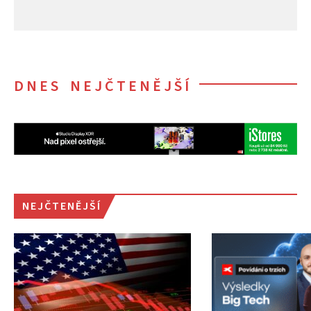
DNES NEJČTENĚJŠÍ
NEJČTENĚJŠÍ