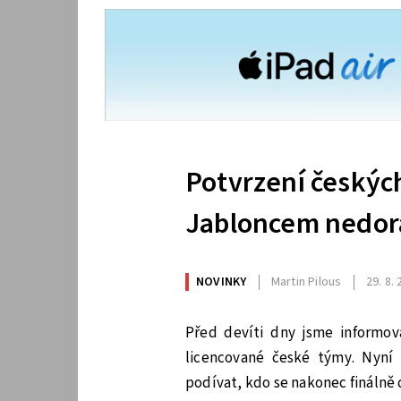
Potvrzení českýc
Jabloncem nedor
NOVINKY
Martin Pilous
29. 8.
Před devíti dny jsme informov
licencované české týmy. Nyní
podívat, kdo se nakonec finálně 