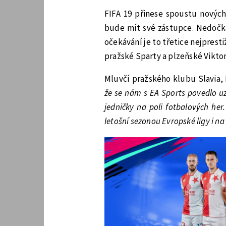
FIFA 19 přinese spoustu nových
bude mít své zástupce. Nedočká
očekávání je to třetice nejprest
pražské Sparty a plzeňské Viktor
Mluvčí pražského klubu Slavia,
že se nám s EA Sports povedlo uz
jedničky na poli fotbalových her
letošní sezonou Evropské ligy i na