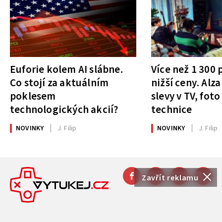
Euforie kolem AI slábne.
Více než 1 300
Co stojí za aktuálním
nižší ceny. Alza
poklesem
slevy v TV, foto
technologických akcií?
technice
NOVINKY
J. Filip
NOVINKY
J. Filip
Zavřít reklamu