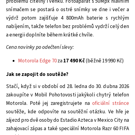
problémů čitelný i venku. Fotoaparát s 50Mpx hlavním
snímačem se postará o ostré snímky ve dne i večer a
výdrž potom zajišťuje 4 800mAh baterie s rychlým
nabíjením, takže telefon bez problémů vydrží celý den
a energii doplníte během krátké chvíle.
Cena novinky po odečtení slevy:
Motorola Edge 70
za
17 490 Kč
(běžně 19 990 Kč)
Jak se zapojit do soutěže?
Stačí, když si v období od 28. ledna do 30. dubna 2026
zakoupíte v Mobil Pohotovosti jakýkoli chytrý telefon
Motorola. Poté jej zaregistrujete na
oficiální stránce
soutěže, kde odpovíte na soutěžní otázku. Ve hře je
zájezd pro dvě osoby do Estadio Azteca v Mexico City na
zahajovací zápas a také speciální Motorola Razr 60 FIFA