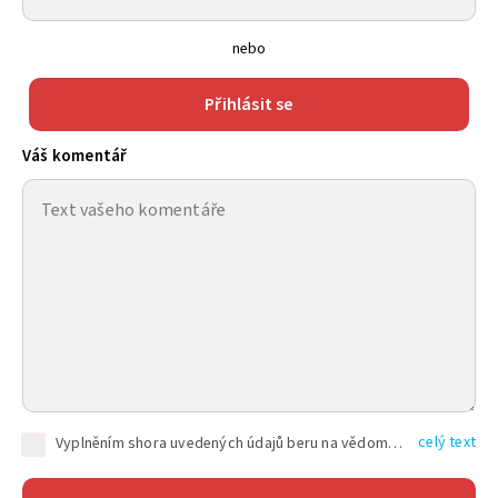
nebo
Přihlásit se
Váš komentář
celý text
Vyplněním shora uvedených údajů beru na vědomí, že společnost TEXT FACTORY s.r.o., sídlem Brno, Durďákova 336/29, Černá Pole, PSČ: 613 00, IČ: 06157831, zapsané u Krajského soudu v Brně, oddíl C, vložka 100399, bude zpracovávat mé osobní údaje uvedené v rámci mnou vyplněného registračního formuláře na základě oprávněných zájmů TEXT FACTORY s.r.o. dle čl. 6 odst. 1 písm. f) GDPR a pro splnění právních povinností (čl. 6 odst. 1 písm. c) GDPR), a to pro tyto účely: nezbytnost zajistit oprávnění návštěvníka webových stránek provozovaných společností TEXT FACTORY s.r.o. přispívat aktivně ke zveřejněným článkům nebo v rámci diskusních fór a výkon práv TEXT FACTORY s.r.o. jako administrátora těchto diskusních fór. Více informací o zpracování osobních údajů a právech lze nalézt v