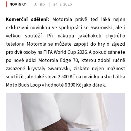
NOVINKY
J. Filip
24. 2. 2026
Komerční sdělení:
Motorola právě teď láká nejen
exkluzivní novinkou ve spolupráci se Swarovski, ale i
velkou soutěží. Při nákupu jakéhokoli chytrého
telefonu Motorola se můžete zapojit do hry o zájezd
pro dvě osoby na FIFA World Cup 2026. A pokud sáhnete
po nové edici Motorola Edge 70, kterou zdobí ručně
zasazené krystaly Swarovski, získáte nejen možnost
soutěžit, ale také slevu 2 500 Kč na novinku a sluchátka
Moto Buds Loop v hodnotě 6 390 Kč jako dárek.