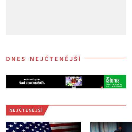
DNES NEJČTENĚJŠÍ
NEJČTENĚJŠÍ