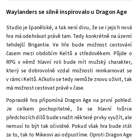
Waylanders se silně inspirovalo u Dragon Age
Studio je španělské, a tak není divu, že se i jejich nová
hra má odehrávat právě tam. Tedy konkrétně na území
tehdejší Brigantie. Ve hře bude možnost cestování
časem mezi obdobím Keltů a středověkem. Půjde o
RPG v němž hlavní roli bude mít mužský charakter,
který se dobrovolně vzdal možnosti reinkarnovat se
v rámci Keltů. Ačkoliv se tedy nemůže znovu oživit, tak
má možnost cestovat právě v čase.
Popravdě hra připomíná Dragon Age na první pohled.
Je celkem pochopitelné, že se hlavní tvůrce
předchozích dílů bude snažit některé prvky využít, ale
nemusí to být tak očividné. Pokud však hra bude stát
za to, tak to Mikeovi asi odpustíme. Oproti Dragon Age