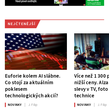
NEJČTENĚJŠÍ
Euforie kolem AI slábne.
Více než 1 300
Co stojí za aktuálním
nižší ceny. Alza
poklesem
slevy v TV, foto
technologických akcií?
technice
NOVINKY
J. Filip
NOVINKY
J. Filip