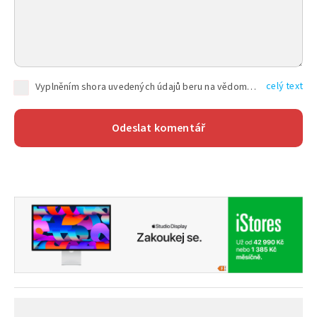
celý text
Vyplněním shora uvedených údajů beru na vědomí, že společnost TEXT FACTORY s.r.o., sídlem Brno, Durďákova 336/29, Černá Pole, PSČ: 613 00, IČ: 06157831, zapsané u Krajského soudu v Brně, oddíl C, vložka 100399, bude zpracovávat mé osobní údaje uvedené v rámci mnou vyplněného registračního formuláře na základě oprávněných zájmů TEXT FACTORY s.r.o. dle čl. 6 odst. 1 písm. f) GDPR a pro splnění právních povinností (čl. 6 odst. 1 písm. c) GDPR), a to pro tyto účely: nezbytnost zajistit oprávnění návštěvníka webových stránek provozovaných společností TEXT FACTORY s.r.o. přispívat aktivně ke zveřejněným článkům nebo v rámci diskusních fór a výkon práv TEXT FACTORY s.r.o. jako administrátora těchto diskusních fór. Více informací o zpracování osobních údajů a právech lze nalézt v