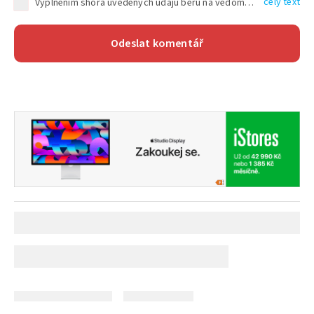
celý text
Vyplněním shora uvedených údajů beru na vědomí, že společnost TEXT FACTORY s.r.o., sídlem Brno, Durďákova 336/29, Černá Pole, PSČ: 613 00, IČ: 06157831, zapsané u Krajského soudu v Brně, oddíl C, vložka 100399, bude zpracovávat mé osobní údaje uvedené v rámci mnou vyplněného registračního formuláře na základě oprávněných zájmů TEXT FACTORY s.r.o. dle čl. 6 odst. 1 písm. f) GDPR a pro splnění právních povinností (čl. 6 odst. 1 písm. c) GDPR), a to pro tyto účely: nezbytnost zajistit oprávnění návštěvníka webových stránek provozovaných společností TEXT FACTORY s.r.o. přispívat aktivně ke zveřejněným článkům nebo v rámci diskusních fór a výkon práv TEXT FACTORY s.r.o. jako administrátora těchto diskusních fór. Více informací o zpracování osobních údajů a právech lze nalézt v