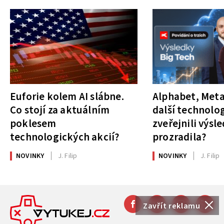
Euforie kolem AI slábne.
Alphabet, Meta
Co stojí za aktuálním
další technolog
poklesem
zveřejnili výsl
technologických akcií?
prozradila?
NOVINKY
J. Filip
NOVINKY
J. Filip
Zavřít reklamu