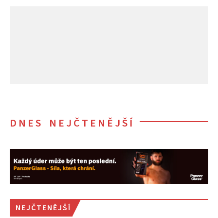
DNES NEJČTENĚJŠÍ
NEJČTENĚJŠÍ