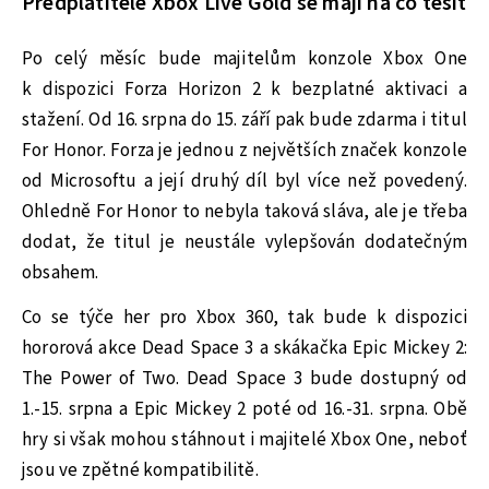
Předplatitelé Xbox Live Gold se mají na co těšit
Po celý měsíc bude majitelům konzole Xbox One
k dispozici Forza Horizon 2 k bezplatné aktivaci a
stažení. Od 16. srpna do 15. září pak bude zdarma i titul
For Honor. Forza je jednou z největších značek konzole
od Microsoftu a její druhý díl byl více než povedený.
Ohledně For Honor to nebyla taková sláva, ale je třeba
dodat, že titul je neustále vylepšován dodatečným
obsahem.
Co se týče her pro Xbox 360, tak bude k dispozici
hororová akce Dead Space 3 a skákačka Epic Mickey 2:
The Power of Two. Dead Space 3 bude dostupný od
1.-15. srpna a Epic Mickey 2 poté od 16.-31. srpna. Obě
hry si však mohou stáhnout i majitelé Xbox One, neboť
jsou ve zpětné kompatibilitě.