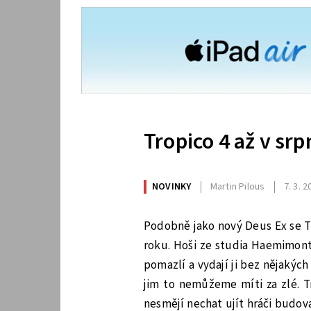
Tropico 4 až v sr
NOVINKY
Martin Pilous
7. 3. 
Podobně jako nový Deus Ex se T
roku. Hoši ze studia Haemimont 
pomazlí a vydají ji bez nějakýc
jim to nemůžeme míti za zlé. Tr
nesmějí nechat ujít hráči budova