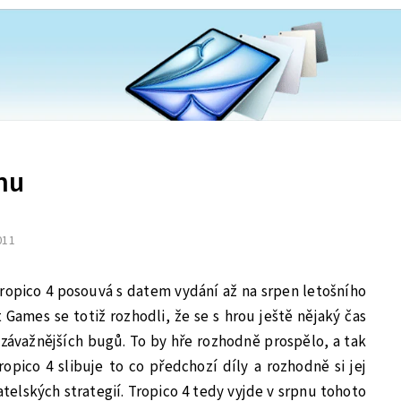
pnu
2011
ropico 4 posouvá s datem vydání až na srpen letošního
Games se totiž rozhodli, že se s hrou ještě nějaký čas
h závažnějších bugů. To by hře rozhodně prospělo, a tak
opico 4 slibuje to co předchozí díly a rozhodně si jej
telských strategií. Tropico 4 tedy vyjde v srpnu tohoto