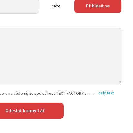
Přihlásit se
nebo
celý text
Vyplněním shora uvedených údajů beru na vědomí, že společnost TEXT FACTORY s.r.o., sídlem Brno, Durďákova 336/29, Černá Pole, PSČ: 613 00, IČ: 06157831, zapsané u Krajského soudu v Brně, oddíl C, vložka 100399, bude zpracovávat mé osobní údaje uvedené v rámci mnou vyplněného registračního formuláře na základě oprávněných zájmů TEXT FACTORY s.r.o. dle čl. 6 odst. 1 písm. f) GDPR a pro splnění právních povinností (čl. 6 odst. 1 písm. c) GDPR), a to pro tyto účely: nezbytnost zajistit oprávnění návštěvníka webových stránek provozovaných společností TEXT FACTORY s.r.o. přispívat aktivně ke zveřejněným článkům nebo v rámci diskusních fór a výkon práv TEXT FACTORY s.r.o. jako administrátora těchto diskusních fór. Více informací o zpracování osobních údajů a právech lze nalézt v