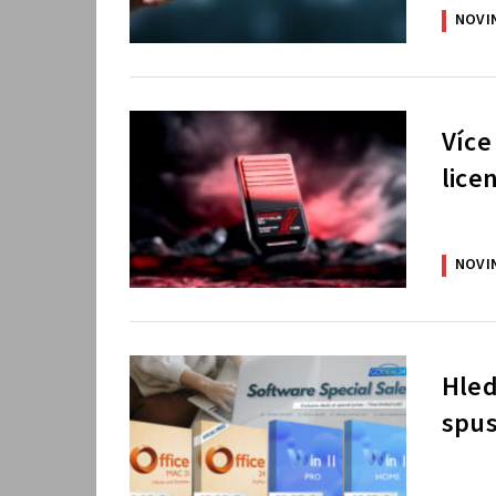
NOVI
Více
lice
NOVI
Hled
spus