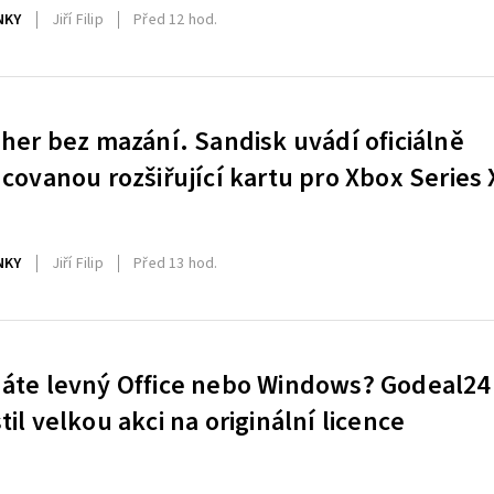
NKY
Jiří Filip
Před 12 hod.
 her bez mazání. Sandisk uvádí oficiálně
ncovanou rozšiřující kartu pro Xbox Series 
NKY
Jiří Filip
Před 13 hod.
áte levný Office nebo Windows? Godeal24
til velkou akci na originální licence