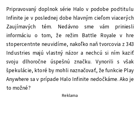
Pripravovaný doplnok série Halo v podobe podtitulu
Infinite je v poslednej dobe hlavným cieľom viacerých
Zaujímavých tém. Nedávno sme vám priniesli
informáciu o tom, že režim Battle Royale v hre
stopercentnte neuvidíme, nakoľko naň tvorcovia z 343
Industries majú vlastný názor a nechcú si ním kaziť
svoju dlhoročne úspešnú značku. Vynorili s však
špekulácie, ktoré by mohli naznačovať, že funkcie Play
Anywhere sa v prípade Halo Infinite nedočkáme. Ako je
to možné?
Reklama