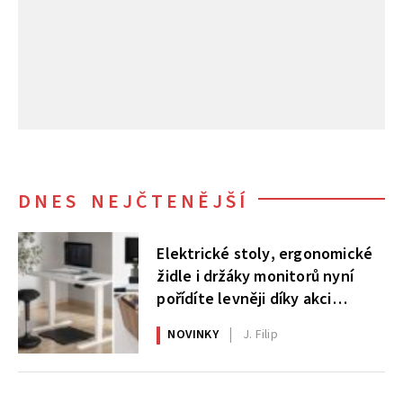
DNES NEJČTENĚJŠÍ
Elektrické stoly, ergonomické
židle i držáky monitorů nyní
pořídíte levněji díky akci
AlzaErgo
NOVINKY
J. Filip