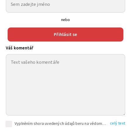
nebo
Přihlásit se
Váš komentář
celý text
Vyplněním shora uvedených údajů beru na vědomí, že společnost TEXT FACTORY s.r.o., sídlem Brno, Durďákova 336/29, Černá Pole, PSČ: 613 00, IČ: 06157831, zapsané u Krajského soudu v Brně, oddíl C, vložka 100399, bude zpracovávat mé osobní údaje uvedené v rámci mnou vyplněného registračního formuláře na základě oprávněných zájmů TEXT FACTORY s.r.o. dle čl. 6 odst. 1 písm. f) GDPR a pro splnění právních povinností (čl. 6 odst. 1 písm. c) GDPR), a to pro tyto účely: nezbytnost zajistit oprávnění návštěvníka webových stránek provozovaných společností TEXT FACTORY s.r.o. přispívat aktivně ke zveřejněným článkům nebo v rámci diskusních fór a výkon práv TEXT FACTORY s.r.o. jako administrátora těchto diskusních fór. Více informací o zpracování osobních údajů a právech lze nalézt v