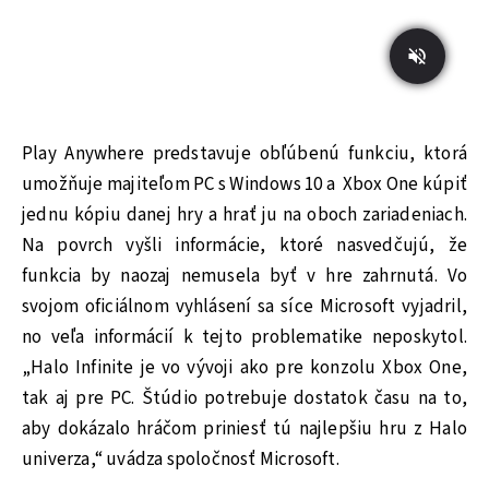
Play Anywhere predstavuje obľúbenú funkciu, ktorá
umožňuje majiteľom PC s Windows 10 a Xbox One kúpiť
jednu kópiu danej hry a hrať ju na oboch zariadeniach.
Na povrch vyšli informácie, ktoré nasvedčujú, že
funkcia by naozaj nemusela byť v hre zahrnutá. Vo
svojom oficiálnom vyhlásení sa síce Microsoft vyjadril,
no veľa informácií k tejto problematike neposkytol.
„Halo Infinite je vo vývoji ako pre konzolu Xbox One,
tak aj pre PC. Štúdio potrebuje dostatok času na to,
aby dokázalo hráčom priniesť tú najlepšiu hru z Halo
univerza,“ uvádza spoločnosť Microsoft.