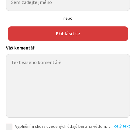
nebo
Přihlásit se
Váš komentář
celý text
Vyplněním shora uvedených údajů beru na vědomí, že společnost TEXT FACTORY s.r.o., sídlem Brno, Durďákova 336/29, Černá Pole, PSČ: 613 00, IČ: 06157831, zapsané u Krajského soudu v Brně, oddíl C, vložka 100399, bude zpracovávat mé osobní údaje uvedené v rámci mnou vyplněného registračního formuláře na základě oprávněných zájmů TEXT FACTORY s.r.o. dle čl. 6 odst. 1 písm. f) GDPR a pro splnění právních povinností (čl. 6 odst. 1 písm. c) GDPR), a to pro tyto účely: nezbytnost zajistit oprávnění návštěvníka webových stránek provozovaných společností TEXT FACTORY s.r.o. přispívat aktivně ke zveřejněným článkům nebo v rámci diskusních fór a výkon práv TEXT FACTORY s.r.o. jako administrátora těchto diskusních fór. Více informací o zpracování osobních údajů a právech lze nalézt v