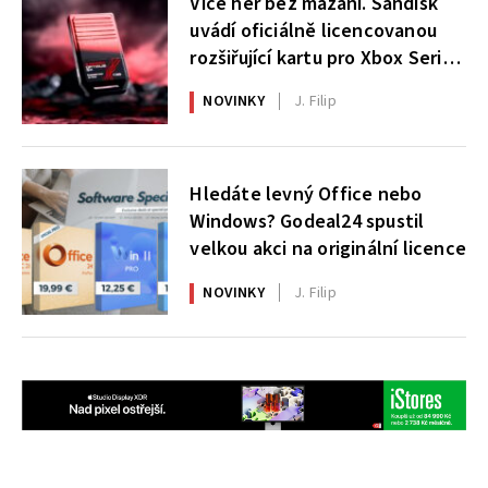
Více her bez mazání. Sandisk
uvádí oficiálně licencovanou
rozšiřující kartu pro Xbox Series
X|S
NOVINKY
J. Filip
Hledáte levný Office nebo
Windows? Godeal24 spustil
velkou akci na originální licence
NOVINKY
J. Filip