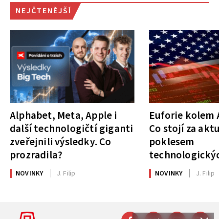
NEJČTENĚJŠÍ
Alphabet, Meta, Apple i
Euforie kolem A
další technologičtí giganti
Co stojí za akt
zveřejnili výsledky. Co
poklesem
prozradila?
technologickýc
NOVINKY
J. Filip
NOVINKY
J. Filip