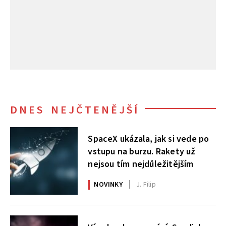
DNES NEJČTENĚJŠÍ
SpaceX ukázala, jak si vede po
vstupu na burzu. Rakety už
nejsou tím nejdůležitějším
NOVINKY
J. Filip