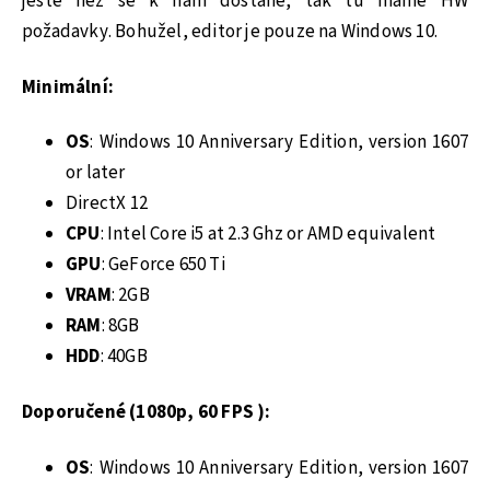
ještě než se k nám dostane, tak tu máme HW
požadavky. Bohužel, editor je pouze na Windows 10.
Minimální:
OS
: Windows 10 Anniversary Edition, version 1607
or later
DirectX 12
CPU
: Intel Core i5 at 2.3 Ghz or AMD equivalent
GPU
: GeForce 650 Ti
VRAM
: 2GB
RAM
: 8GB
HDD
: 40GB
Doporučené (1080p, 60 FPS ):
OS
: Windows 10 Anniversary Edition, version 1607