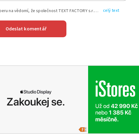
celý text
Vyplněním shora uvedených údajů beru na vědomí, že společnost TEXT FACTORY s.r.o., sídlem Brno, Durďákova 336/29, Černá Pole, PSČ: 613 00, IČ: 06157831, zapsané u Krajského soudu v Brně, oddíl C, vložka 100399, bude zpracovávat mé osobní údaje uvedené v rámci mnou vyplněného registračního formuláře na základě oprávněných zájmů TEXT FACTORY s.r.o. dle čl. 6 odst. 1 písm. f) GDPR a pro splnění právních povinností (čl. 6 odst. 1 písm. c) GDPR), a to pro tyto účely: nezbytnost zajistit oprávnění návštěvníka webových stránek provozovaných společností TEXT FACTORY s.r.o. přispívat aktivně ke zveřejněným článkům nebo v rámci diskusních fór a výkon práv TEXT FACTORY s.r.o. jako administrátora těchto diskusních fór. Více informací o zpracování osobních údajů a právech lze nalézt v