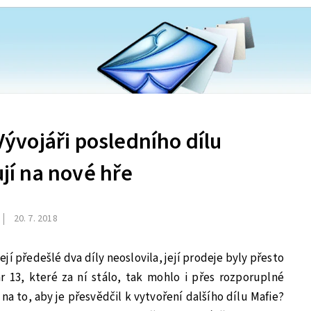
 Vývojáři posledního dílu
ují na nové hře
20. 7. 2018
její předešlé dva díly neoslovila, její prodeje byly přesto
13, které za ní stálo, tak mohlo i přes rozporuplné
 na to, aby je přesvědčil k vytvoření dalšího dílu Mafie?