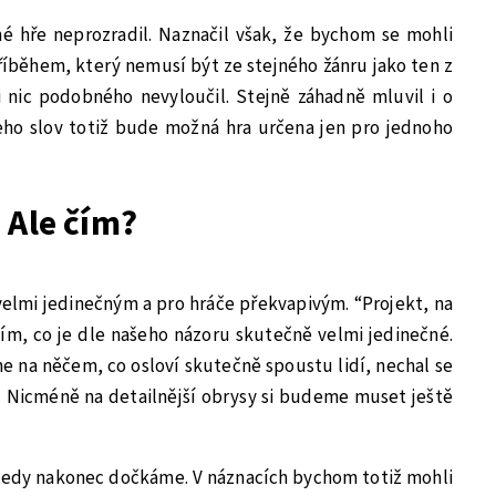
é hře neprozradil. Naznačil však, že bychom se mohli
íběhem, který nemusí být ze stejného žánru jako ten z
i nic podobného nevyloučil. Stejně záhadně mluvil i o
eho slov totiž bude možná hra určena jen pro jednoho
 Ale čím?
elmi jedinečným a pro hráče překvapivým. “Projekt, na
ím, co je dle našeho názoru skutečně velmi jedinečné.
e na něčem, co osloví skutečně spoustu lidí, nechal se
. Nicméně na detailnější obrysy si budeme muset ještě
se tedy nakonec dočkáme. V náznacích bychom totiž mohli