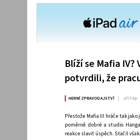
Blíží se Mafia IV?
potvrdili, že prac
HERNÍ ZPRAVODAJSTVÍ
Jiří Filip
Přestože Mafia III hráče tak jako 
poměrně dobré a studio Hangar 
reakce slavit úspěch. Stačil však