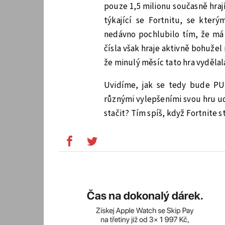
pouze 1,5 milionu současně hra
týkající se Fortnitu, se kte
nedávno pochlubilo tím, že má 
čísla však hraje aktivně bohužel
že minulý měsíc tato hra vydělal
Uvidíme, jak se tedy bude PUBG
různými vylepšeními svou hru udrž
stačit? Tím spíš, když Fortnite st