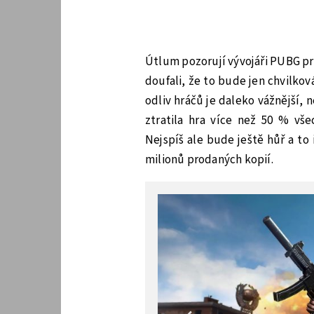
Útlum pozorují vývojáři PUBG pra
doufali, že to bude jen chvilková 
odliv hráčů je daleko vážnější, 
ztratila hra více než 50 % vše
Nejspíš ale bude ještě hůř a to
milionů prodaných kopií.