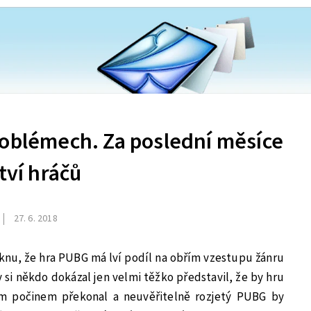
roblémech. Za poslední měsíce
tví hráčů
27. 6. 2018
eknu, že hra PUBG má lví podíl na obřím vzestupu žánru
y si někdo dokázal jen velmi těžko představil, že by hru
ým počinem překonal a neuvěřitelně rozjetý PUBG by