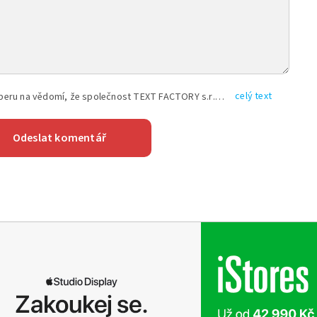
celý text
Vyplněním shora uvedených údajů beru na vědomí, že společnost TEXT FACTORY s.r.o., sídlem Brno, Durďákova 336/29, Černá Pole, PSČ: 613 00, IČ: 06157831, zapsané u Krajského soudu v Brně, oddíl C, vložka 100399, bude zpracovávat mé osobní údaje uvedené v rámci mnou vyplněného registračního formuláře na základě oprávněných zájmů TEXT FACTORY s.r.o. dle čl. 6 odst. 1 písm. f) GDPR a pro splnění právních povinností (čl. 6 odst. 1 písm. c) GDPR), a to pro tyto účely: nezbytnost zajistit oprávnění návštěvníka webových stránek provozovaných společností TEXT FACTORY s.r.o. přispívat aktivně ke zveřejněným článkům nebo v rámci diskusních fór a výkon práv TEXT FACTORY s.r.o. jako administrátora těchto diskusních fór. Více informací o zpracování osobních údajů a právech lze nalézt v