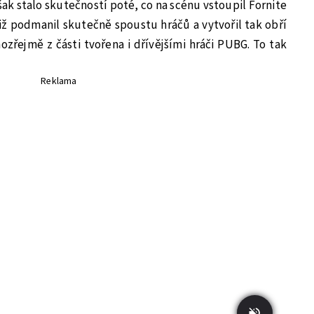
ak stalo skutečností poté, co na scénu vstoupil Fornite
tiž podmanil skutečně spoustu hráčů a vytvořil tak obří
ozřejmě z části tvořena i dřívějšími hráči PUBG. To tak
Reklama