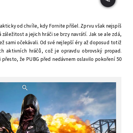
kticky od chvíle, kdy Fornite přišel. Zprvu však nejspíš
záležitost a jejich hráči se brzy navrátí. Jak se ale zdá,
než sami očekávali. Od své nejlepší éry až doposud totiž
ch aktivních hráčů, což je opravdu obrovský propad.
 i přesto, že PUBG před nedávnem oslavilo pokoření 50