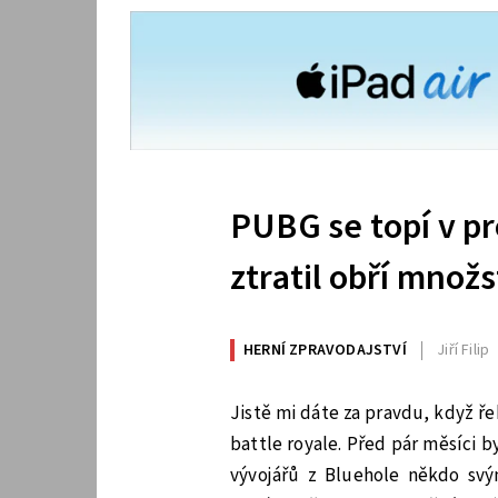
PUBG se topí v p
ztratil obří množs
HERNÍ ZPRAVODAJSTVÍ
Jiří Filip
Jistě mi dáte za pravdu, když ř
battle royale. Před pár měsíci b
vývojářů z Bluehole někdo sv