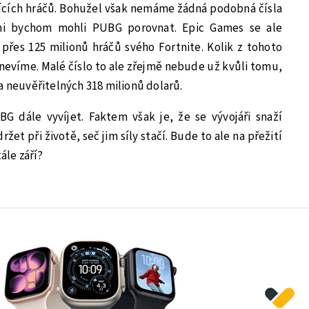
jících hráčů. Bohužel však nemáme žádná podobná čísla
rými bychom mohli PUBG porovnat. Epic Games se ale
přes 125 milionů hráčů svého Fortnite. Kolik z tohoto
 nevíme. Malé číslo to ale zřejmě nebude už kvůli tomu,
a neuvěřitelných 318 milionů dolarů.
 dále vyvíjet. Faktem však je, že se vývojáři snaží
et při životě, seč jim síly stačí. Bude to ale na přežití
ále září?