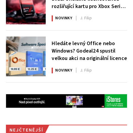
rozšiřující kartu pro Xbox Series
X|S
NOVINKY
J. Filip
Hledáte levný Office nebo
Windows? Godeal24 spustil
velkou akci na originální licence
NOVINKY
J. Filip
NEJČTENĚJŠÍ