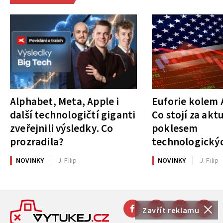
Alphabet, Meta, Apple i
Euforie kolem A
další technologičtí giganti
Co stojí za akt
zveřejnili výsledky. Co
poklesem
prozradila?
technologickýc
NOVINKY
J. Filip
NOVINKY
J. Filip
Zavřít reklamu