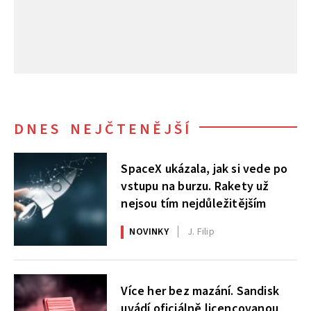
DNES NEJČTENĚJŠÍ
SpaceX ukázala, jak si vede po
vstupu na burzu. Rakety už
nejsou tím nejdůležitějším
NOVINKY
J. Filip
Více her bez mazání. Sandisk
uvádí oficiálně licencovanou