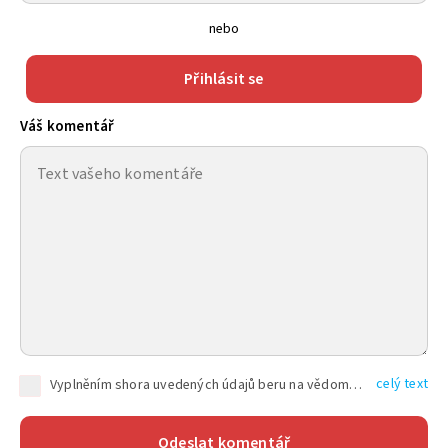
nebo
Přihlásit se
Váš komentář
celý text
Vyplněním shora uvedených údajů beru na vědomí, že společnost TEXT FACTORY s.r.o., sídlem Brno, Durďákova 336/29, Černá Pole, PSČ: 613 00, IČ: 06157831, zapsané u Krajského soudu v Brně, oddíl C, vložka 100399, bude zpracovávat mé osobní údaje uvedené v rámci mnou vyplněného registračního formuláře na základě oprávněných zájmů TEXT FACTORY s.r.o. dle čl. 6 odst. 1 písm. f) GDPR a pro splnění právních povinností (čl. 6 odst. 1 písm. c) GDPR), a to pro tyto účely: nezbytnost zajistit oprávnění návštěvníka webových stránek provozovaných společností TEXT FACTORY s.r.o. přispívat aktivně ke zveřejněným článkům nebo v rámci diskusních fór a výkon práv TEXT FACTORY s.r.o. jako administrátora těchto diskusních fór. Více informací o zpracování osobních údajů a právech lze nalézt v