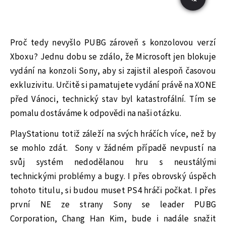
Proč tedy nevyšlo PUBG zároveň s konzolovou verzí
Xboxu? Jednu dobu se zdálo, že Microsoft jen blokuje
vydání na konzoli Sony, aby si zajistil alespoň časovou
exkluzivitu. Určitě si pamatujete vydání právě na XONE
před Vánoci, technický stav byl katastrofální. Tím se
pomalu dostáváme k odpovědi na naši otázku.
PlayStationu totiž záleží na svých hráčích více, než by
se mohlo zdát. Sony v žádném případě nevpustí na
svůj systém nedodělanou hru s neustálými
technickými problémy a bugy. I přes obrovský úspěch
tohoto titulu, si budou muset PS4 hráči počkat. I přes
první NE ze strany Sony se leader PUBG
Corporation, Chang Han Kim, bude i nadále snažit