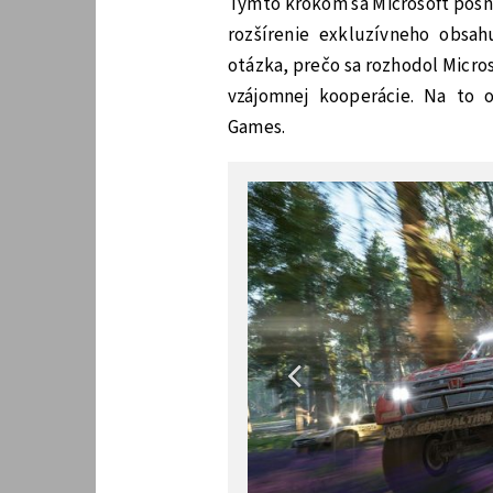
Týmto krokom sa Microsoft posnaží
rozšírenie exkluzívneho obs
otázka, prečo sa rozhodol Micro
vzájomnej kooperácie. Na to 
Games.