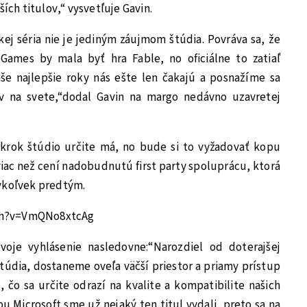
ších titulov,“ vysvetľuje Gavin.
kej séria nie je jediným záujmom štúdia. Povráva sa, že
Games by mala byť hra Fable, no oficiálne to zatiaľ
aše najlepšie roky nás ešte len čakajú a posnažíme sa
rov na svete,“dodal Gavin na margo nedávno uzavretej
krok štúdio určite má, no bude si to vyžadovať kopu
viac než cení nadobudnutú first party spoluprácu, ktorá
dykoľvek predtým.
ch?v=VmQNo8xtcAg
voje vyhlásenie nasledovne:“Narozdiel od doterajšej
túdia, dostaneme oveľa väčší priestor a priamy prístup
čo sa určite odrazí na kvalite a kompatibilite našich
u Microsoft sme už nejaký ten titul vydali, preto sa na