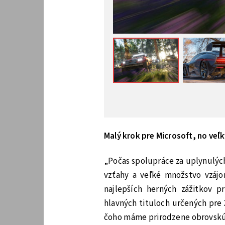
Malý krok pre Microsoft, no ve
„Počas spolupráce za uplynulých
vzťahy a veľké množstvo vzájo
najlepších herných zážitkov 
hlavných tituloch určených pre X
čoho máme prirodzene obrovskú 