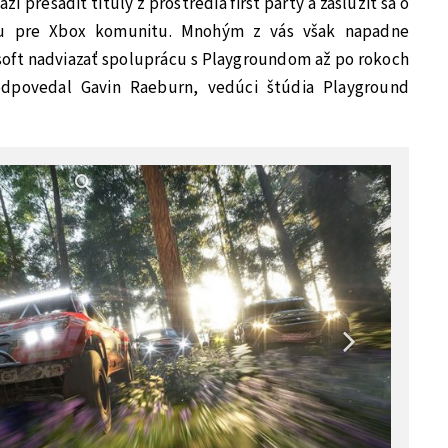
 presadiť tituly z prostredia first party a zaslúžiť sa o
ahu pre Xbox komunitu. Mnohým z vás však napadne
soft nadviazať spoluprácu s Playgroundom až po rokoch
odpovedal Gavin Raeburn, vedúci štúdia Playground