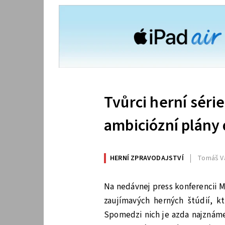
Tvůrci herní séri
ambiciózní plány
HERNÍ ZPRAVODAJSTVÍ
Tomáš V
Na nedávnej press konferencii M
zaujímavých herných štúdií, k
Spomedzi nich je azda najznám