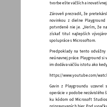
tvorbe ešte väčších a inovatívnej
Zároveň prezradil, že pretekárs
novinkou z dielne Playground 
potvrdené nie je. „Verím, že n
získať titul najlepších vývojá
spolupráce s Microsoftom.
Predpoklady na tento odvážny 
neúnavnej práce. Playground si 
im dodáva väčšiu istotu ako ke
https://www.youtube.com/wat
Gavin z Playgroundu uzavrel s
operácie v podobe nezávislého š
ku kódom od Microsoft Studios, 
pripravovaných hier. Pod vysačko