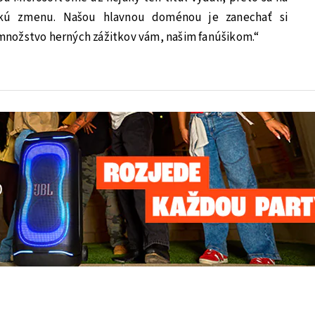
kú zmenu. Našou hlavnou doménou je zanechať si
ť množstvo herných zážitkov vám, našim fanúšikom.“