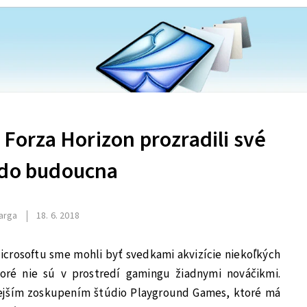
e Forza Horizon prozradili své
 do budoucna
arga
18. 6. 2018
icrosoftu sme mohli byť svedkami akvizície niekoľkých
toré nie sú v prostredí gamingu žiadnymi nováčikmi.
ejším zoskupením štúdio Playground Games, ktoré má