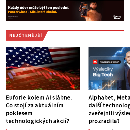
NEJČTENĚJŠÍ
Euforie kolem AI slábne.
Alphabet, Meta
Co stojí za aktuálním
další technolog
poklesem
zveřejnili výsl
technologických akcií?
prozradila?