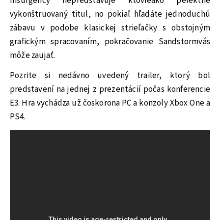
Insurgency nepredstavuje ktovieako pefektne
vykonštruovaný titul, no pokiaľ hľadáte jednoduchú
zábavu v podobe klasickej strieľačky s obstojným
grafickým spracovaním, pokračovanie Sandstormvás
môže zaujať.
Pozrite si nedávno uvedený trailer, ktorý bol
predstavení na jednej z prezentácií počas konferencie
E3. Hra vychádza už čoskorona PC a konzoly Xbox One a
PS4.