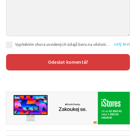
celý text
Vyplněním shora uvedených údajů beru na vědomí, že společnost TEXT FACTORY s.r.o., sídlem Brno, Durďákova 336/29, Černá Pole, PSČ: 613 00, IČ: 06157831, zapsané u Krajského soudu v Brně, oddíl C, vložka 100399, bude zpracovávat mé osobní údaje uvedené v rámci mnou vyplněného registračního formuláře na základě oprávněných zájmů TEXT FACTORY s.r.o. dle čl. 6 odst. 1 písm. f) GDPR a pro splnění právních povinností (čl. 6 odst. 1 písm. c) GDPR), a to pro tyto účely: nezbytnost zajistit oprávnění návštěvníka webových stránek provozovaných společností TEXT FACTORY s.r.o. přispívat aktivně ke zveřejněným článkům nebo v rámci diskusních fór a výkon práv TEXT FACTORY s.r.o. jako administrátora těchto diskusních fór. Více informací o zpracování osobních údajů a právech lze nalézt v