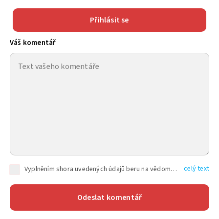
Přihlásit se
Váš komentář
celý text
Vyplněním shora uvedených údajů beru na vědomí, že společnost TEXT FACTORY s.r.o., sídlem Brno, Durďákova 336/29, Černá Pole, PSČ: 613 00, IČ: 06157831, zapsané u Krajského soudu v Brně, oddíl C, vložka 100399, bude zpracovávat mé osobní údaje uvedené v rámci mnou vyplněného registračního formuláře na základě oprávněných zájmů TEXT FACTORY s.r.o. dle čl. 6 odst. 1 písm. f) GDPR a pro splnění právních povinností (čl. 6 odst. 1 písm. c) GDPR), a to pro tyto účely: nezbytnost zajistit oprávnění návštěvníka webových stránek provozovaných společností TEXT FACTORY s.r.o. přispívat aktivně ke zveřejněným článkům nebo v rámci diskusních fór a výkon práv TEXT FACTORY s.r.o. jako administrátora těchto diskusních fór. Více informací o zpracování osobních údajů a právech lze nalézt v