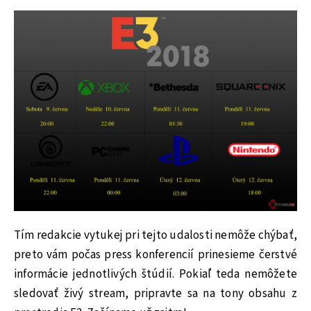
Tím redakcie vytukej pri tejto udalosti nemôže chýbať,
preto vám počas press konferencií prinesieme čerstvé
informácie jednotlivých štúdií. Pokiaľ teda nemôžete
sledovať živý stream, pripravte sa na tony obsahu z