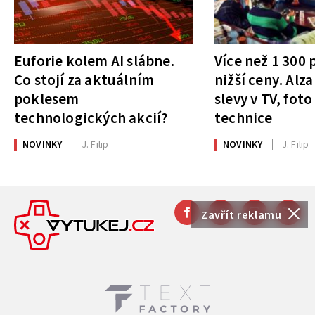
Euforie kolem AI slábne.
Více než 1 300
Co stojí za aktuálním
nižší ceny. Alza
poklesem
slevy v TV, foto
technologických akcií?
technice
NOVINKY
J. Filip
NOVINKY
J. Filip
Zavřít reklamu