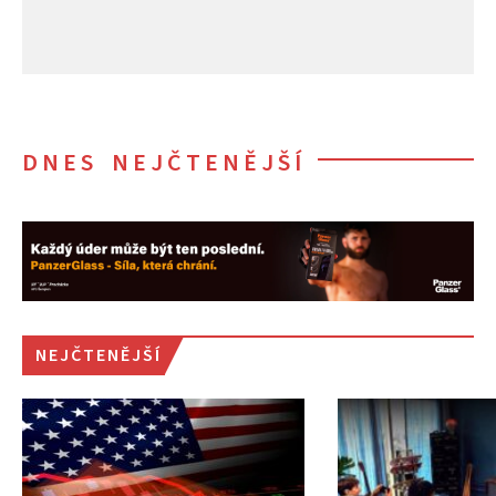
DNES NEJČTENĚJŠÍ
NEJČTENĚJŠÍ