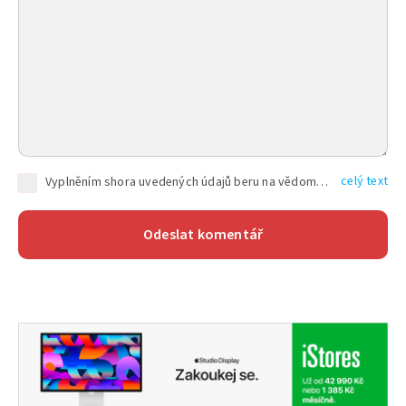
celý text
Vyplněním shora uvedených údajů beru na vědomí, že společnost TEXT FACTORY s.r.o., sídlem Brno, Durďákova 336/29, Černá Pole, PSČ: 613 00, IČ: 06157831, zapsané u Krajského soudu v Brně, oddíl C, vložka 100399, bude zpracovávat mé osobní údaje uvedené v rámci mnou vyplněného registračního formuláře na základě oprávněných zájmů TEXT FACTORY s.r.o. dle čl. 6 odst. 1 písm. f) GDPR a pro splnění právních povinností (čl. 6 odst. 1 písm. c) GDPR), a to pro tyto účely: nezbytnost zajistit oprávnění návštěvníka webových stránek provozovaných společností TEXT FACTORY s.r.o. přispívat aktivně ke zveřejněným článkům nebo v rámci diskusních fór a výkon práv TEXT FACTORY s.r.o. jako administrátora těchto diskusních fór. Více informací o zpracování osobních údajů a právech lze nalézt v