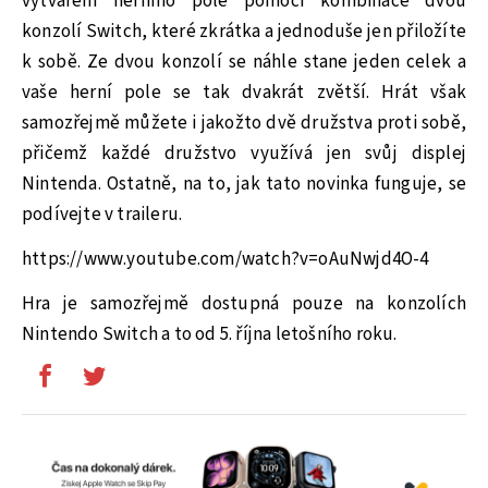
vytváření herního pole pomocí kombinace dvou
konzolí Switch, které zkrátka a jednoduše jen přiložíte
k sobě. Ze dvou konzolí se náhle stane jeden celek a
vaše herní pole se tak dvakrát zvětší. Hrát však
samozřejmě můžete i jakožto dvě družstva proti sobě,
přičemž každé družstvo využívá jen svůj displej
Nintenda. Ostatně, na to, jak tato novinka funguje, se
podívejte v traileru.
https://www.youtube.com/watch?v=oAuNwjd4O-4
Hra je samozřejmě dostupná pouze na konzolích
Nintendo Switch a to od 5. října letošního roku.