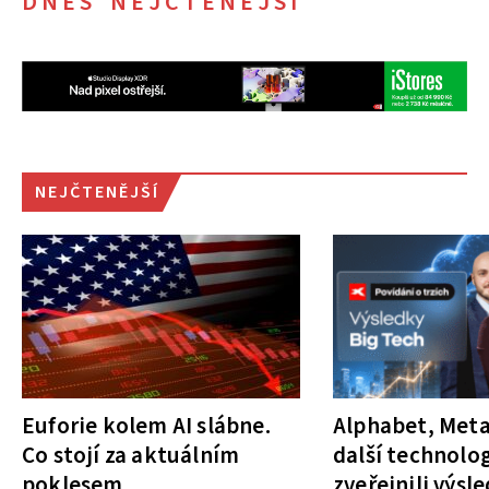
DNES NEJČTENĚJŠÍ
NEJČTENĚJŠÍ
Euforie kolem AI slábne.
Alphabet, Meta
Co stojí za aktuálním
další technolog
poklesem
zveřejnili výsl