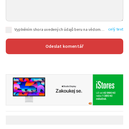
celý text
Vyplněním shora uvedených údajů beru na vědomí, že společnost TEXT FACTORY s.r.o., sídlem Brno, Durďákova 336/29, Černá Pole, PSČ: 613 00, IČ: 06157831, zapsané u Krajského soudu v Brně, oddíl C, vložka 100399, bude zpracovávat mé osobní údaje uvedené v rámci mnou vyplněného registračního formuláře na základě oprávněných zájmů TEXT FACTORY s.r.o. dle čl. 6 odst. 1 písm. f) GDPR a pro splnění právních povinností (čl. 6 odst. 1 písm. c) GDPR), a to pro tyto účely: nezbytnost zajistit oprávnění návštěvníka webových stránek provozovaných společností TEXT FACTORY s.r.o. přispívat aktivně ke zveřejněným článkům nebo v rámci diskusních fór a výkon práv TEXT FACTORY s.r.o. jako administrátora těchto diskusních fór. Více informací o zpracování osobních údajů a právech lze nalézt v