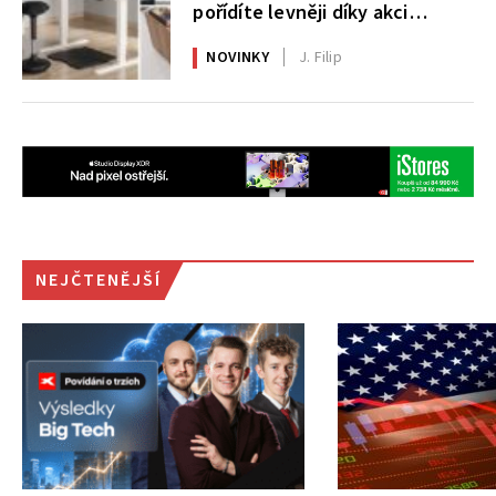
pořídíte levněji díky akci
AlzaErgo
NOVINKY
J. Filip
NEJČTENĚJŠÍ