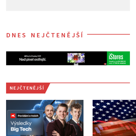
DNES NEJČTENĚJŠÍ
NEJČTENĚJŠÍ