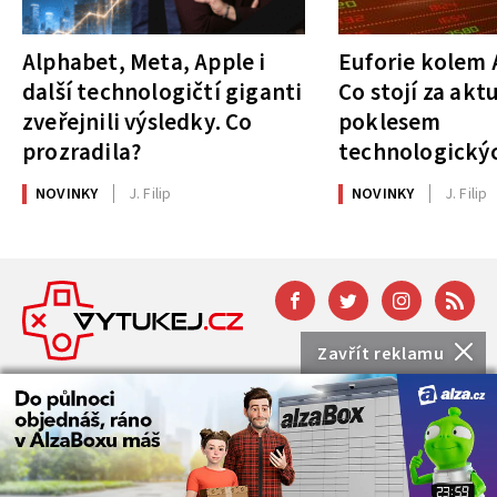
Alphabet, Meta, Apple i
Euforie kolem A
další technologičtí giganti
Co stojí za akt
zveřejnili výsledky. Co
poklesem
prozradila?
technologickýc
NOVINKY
J. Filip
NOVINKY
J. Filip
Zavřít reklamu