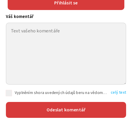
Přihlásit se
Váš komentář
celý text
Vyplněním shora uvedených údajů beru na vědomí, že společnost TEXT FACTORY s.r.o., sídlem Brno, Durďákova 336/29, Černá Pole, PSČ: 613 00, IČ: 06157831, zapsané u Krajského soudu v Brně, oddíl C, vložka 100399, bude zpracovávat mé osobní údaje uvedené v rámci mnou vyplněného registračního formuláře na základě oprávněných zájmů TEXT FACTORY s.r.o. dle čl. 6 odst. 1 písm. f) GDPR a pro splnění právních povinností (čl. 6 odst. 1 písm. c) GDPR), a to pro tyto účely: nezbytnost zajistit oprávnění návštěvníka webových stránek provozovaných společností TEXT FACTORY s.r.o. přispívat aktivně ke zveřejněným článkům nebo v rámci diskusních fór a výkon práv TEXT FACTORY s.r.o. jako administrátora těchto diskusních fór. Více informací o zpracování osobních údajů a právech lze nalézt v