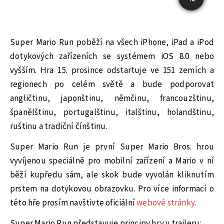
Super Mario Run poběží na všech iPhone, iPad a iPod
dotykových zařízeních se systémem iOS 8.0 nebo
vyšším. Hra 15. prosince odstartuje ve 151 zemích a
regionech po celém světě a bude podporovat
angličtinu, japonštinu, němčinu, francouzštinu,
španělštinu, portugalštinu, italštinu, holandštinu,
ruštinu a tradiční čínštinu.
Super Mario Run je první Super Mario Bros. hrou
vyvíjenou speciálně pro mobilní zařízení a Mario v ní
běží kupředu sám, ale skok bude vyvolán kliknutím
prstem na dotykovou obrazovku. Pro více informací o
této hře prosím navštivte oficiální
webové stránky
.
Super Mario Run představuje principy hry v traileru: