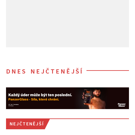
DNES NEJČTENĚJŠÍ
NEJČTENĚJŠÍ