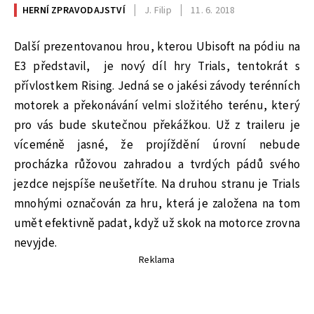
HERNÍ ZPRAVODAJSTVÍ
J. Filip
11. 6. 2018
Další prezentovanou hrou, kterou Ubisoft na pódiu na
E3 představil,
je nový díl hry Trials, tentokrát s
přívlostkem Rising. Jedná se o jakési závody terénních
motorek a překonávání velmi složitého terénu, který
pro vás bude skutečnou překážkou. Už z traileru je
víceméně jasné, že projíždění úrovní nebude
procházka růžovou zahradou a tvrdých pádů svého
jezdce nejspíše neušetříte. Na druhou stranu je Trials
mnohými označován za hru, která je založena na tom
umět efektivně padat, když už skok na motorce zrovna
nevyjde.
Reklama