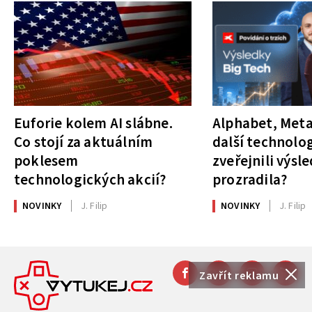
Euforie kolem AI slábne.
Alphabet, Meta
Co stojí za aktuálním
další technolog
poklesem
zveřejnili výsl
technologických akcií?
prozradila?
NOVINKY
J. Filip
NOVINKY
J. Filip
Zavřít reklamu