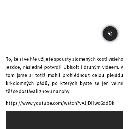
To, že si ve hře užijete spousty zlomených kostí vašeho
jezdce, následně potvrdil Ubisoft i druhým videem. V
tom jsme si totiž mohli prohlédnout celou plejádu
krkolomných pádů, po kterých byste se jen velmi
těžce dostávali znovu na nohy.
https://www.youtube.com/watch?v=1jDHwc6ddDk