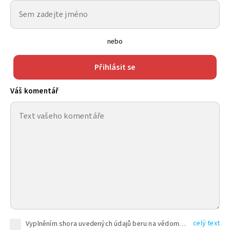
nebo
Přihlásit se
Váš komentář
celý text
Vyplněním shora uvedených údajů beru na vědomí, že společnost TEXT FACTORY s.r.o., sídlem Brno, Durďákova 336/29, Černá Pole, PSČ: 613 00, IČ: 06157831, zapsané u Krajského soudu v Brně, oddíl C, vložka 100399, bude zpracovávat mé osobní údaje uvedené v rámci mnou vyplněného registračního formuláře na základě oprávněných zájmů TEXT FACTORY s.r.o. dle čl. 6 odst. 1 písm. f) GDPR a pro splnění právních povinností (čl. 6 odst. 1 písm. c) GDPR), a to pro tyto účely: nezbytnost zajistit oprávnění návštěvníka webových stránek provozovaných společností TEXT FACTORY s.r.o. přispívat aktivně ke zveřejněným článkům nebo v rámci diskusních fór a výkon práv TEXT FACTORY s.r.o. jako administrátora těchto diskusních fór. Více informací o zpracování osobních údajů a právech lze nalézt v