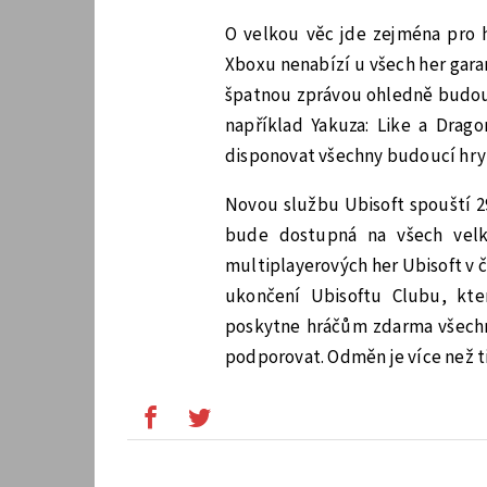
O velkou věc jde zejména pro h
Xboxu nenabízí u všech her gar
špatnou zprávou ohledně budouc
například Yakuza: Like a Drag
disponovat všechny budoucí hry
Novou službu Ubisoft spouští 29
bude dostupná na všech velk
multiplayerových her Ubisoft v č
ukončení Ubisoftu Clubu, kte
poskytne hráčům zdarma všech
podporovat. Odměn je více než ti