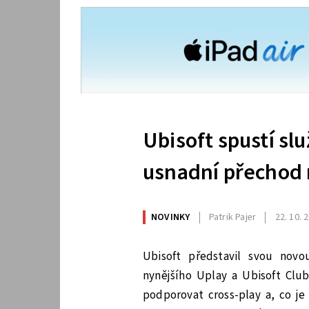
Ubisoft spustí sl
usnadní přechod 
NOVINKY
Patrik Pajer
22. 10. 
Ubisoft představil svou novo
nynějšího Uplay a Ubisoft Clu
podporovat cross-play a, co je