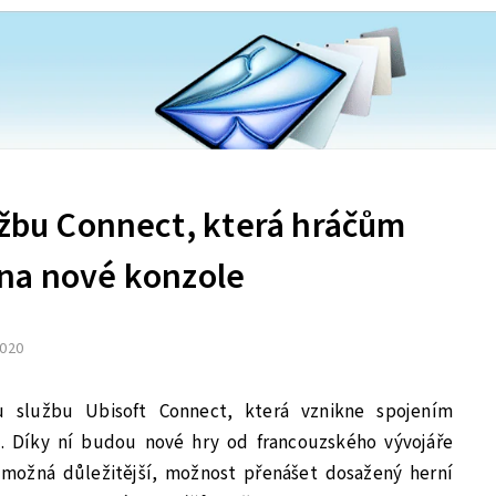
užbu Connect, která hráčům
na nové konzole
2020
u službu Ubisoft Connect, která vznikne spojením
b. Díky ní budou nové hry od francouzského vývojáře
 možná důležitější, možnost přenášet dosažený herní