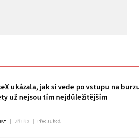
eX ukázala, jak si vede po vstupu na burz
ty už nejsou tím nejdůležitějším
NKY
Jiří Filip
Před 11 hod.