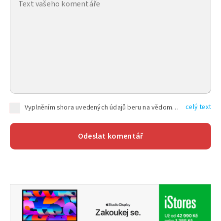
celý text
Vyplněním shora uvedených údajů beru na vědomí, že společnost TEXT FACTORY s.r.o., sídlem Brno, Durďákova 336/29, Černá Pole, PSČ: 613 00, IČ: 06157831, zapsané u Krajského soudu v Brně, oddíl C, vložka 100399, bude zpracovávat mé osobní údaje uvedené v rámci mnou vyplněného registračního formuláře na základě oprávněných zájmů TEXT FACTORY s.r.o. dle čl. 6 odst. 1 písm. f) GDPR a pro splnění právních povinností (čl. 6 odst. 1 písm. c) GDPR), a to pro tyto účely: nezbytnost zajistit oprávnění návštěvníka webových stránek provozovaných společností TEXT FACTORY s.r.o. přispívat aktivně ke zveřejněným článkům nebo v rámci diskusních fór a výkon práv TEXT FACTORY s.r.o. jako administrátora těchto diskusních fór. Více informací o zpracování osobních údajů a právech lze nalézt v