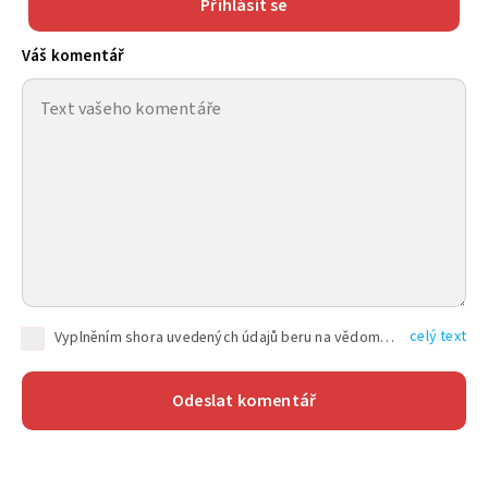
Přihlásit se
Váš komentář
celý text
Vyplněním shora uvedených údajů beru na vědomí, že společnost TEXT FACTORY s.r.o., sídlem Brno, Durďákova 336/29, Černá Pole, PSČ: 613 00, IČ: 06157831, zapsané u Krajského soudu v Brně, oddíl C, vložka 100399, bude zpracovávat mé osobní údaje uvedené v rámci mnou vyplněného registračního formuláře na základě oprávněných zájmů TEXT FACTORY s.r.o. dle čl. 6 odst. 1 písm. f) GDPR a pro splnění právních povinností (čl. 6 odst. 1 písm. c) GDPR), a to pro tyto účely: nezbytnost zajistit oprávnění návštěvníka webových stránek provozovaných společností TEXT FACTORY s.r.o. přispívat aktivně ke zveřejněným článkům nebo v rámci diskusních fór a výkon práv TEXT FACTORY s.r.o. jako administrátora těchto diskusních fór. Více informací o zpracování osobních údajů a právech lze nalézt v