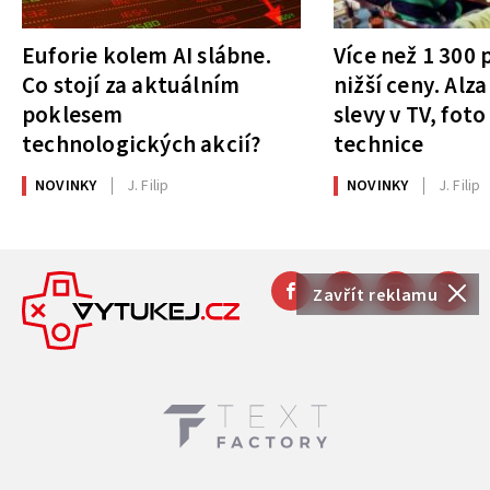
Euforie kolem AI slábne.
Více než 1 300
Co stojí za aktuálním
nižší ceny. Alza
poklesem
slevy v TV, foto
technologických akcií?
technice
NOVINKY
J. Filip
NOVINKY
J. Filip
Zavřít reklamu