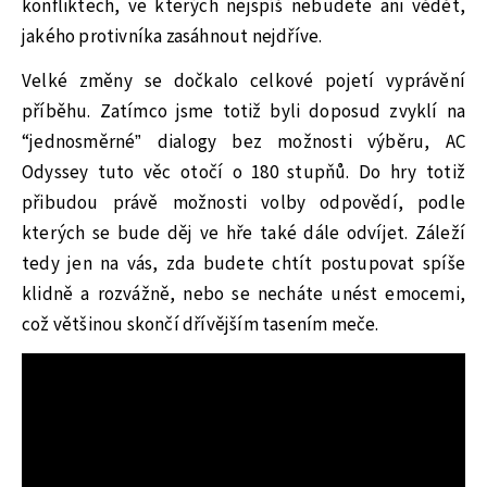
konfliktech, ve kterých nejspíš nebudete ani vědět,
jakého protivníka zasáhnout nejdříve.
Velké změny se dočkalo celkové pojetí vyprávění
příběhu. Zatímco jsme totiž byli doposud zvyklí na
“jednosměrné” dialogy bez možnosti výběru, AC
Odyssey tuto věc otočí o 180 stupňů. Do hry totiž
přibudou právě možnosti volby odpovědí, podle
kterých se bude děj ve hře také dále odvíjet. Záleží
tedy jen na vás, zda budete chtít postupovat spíše
klidně a rozvážně, nebo se necháte unést emocemi,
což většinou skončí dřívějším tasením meče.