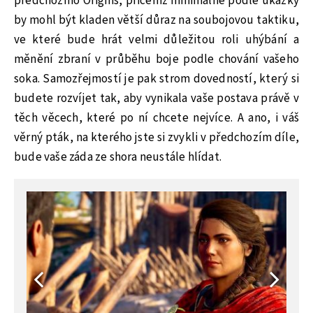
předchozího Origins, přičemž minimálně podle ukázky
by mohl být kladen větší důraz na soubojovou taktiku,
ve které bude hrát velmi důležitou roli uhýbání a
měnění zbraní v průběhu boje podle chování vašeho
soka. Samozřejmostí je pak strom dovedností, který si
budete rozvíjet tak, aby vynikala vaše postava právě v
těch věcech, které po ní chcete nejvíce. A ano, i váš
věrný pták, na kterého jste si zvykli v předchozím díle,
bude vaše záda ze shora neustále hlídat.