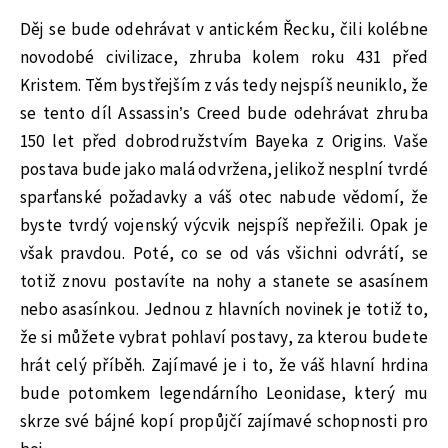
Děj se bude odehrávat v antickém Řecku, čili kolébne
novodobé civilizace, zhruba kolem roku 431 před
Kristem. Těm bystřejším z vás tedy nejspíš neuniklo, že
se tento díl Assassin’s Creed bude odehrávat zhruba
150 let před dobrodružstvím Bayeka z Origins. Vaše
postava bude jako malá odvržena, jelikož nesplní tvrdé
sparťanské požadavky a váš otec nabude vědomí, že
byste tvrdý vojenský výcvik nejspíš nepřežili. Opak je
však pravdou. Poté, co se od vás všichni odvrátí, se
totiž znovu postavíte na nohy a stanete se asasínem
nebo asasínkou. Jednou z hlavních novinek je totiž to,
že si můžete vybrat pohlaví postavy, za kterou budete
hrát celý příběh. Zajímavé je i to, že váš hlavní hrdina
bude potomkem legendárního Leonidase, který mu
skrze své bájné kopí propůjčí zajímavé schopnosti pro