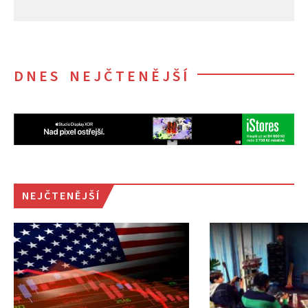
DNES NEJČTENĚJŠÍ
NEJČTENĚJŠÍ