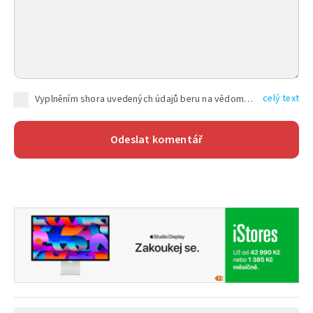
celý text
Vyplněním shora uvedených údajů beru na vědomí, že společnost TEXT FACTORY s.r.o., sídlem Brno, Durďákova 336/29, Černá Pole, PSČ: 613 00, IČ: 06157831, zapsané u Krajského soudu v Brně, oddíl C, vložka 100399, bude zpracovávat mé osobní údaje uvedené v rámci mnou vyplněného registračního formuláře na základě oprávněných zájmů TEXT FACTORY s.r.o. dle čl. 6 odst. 1 písm. f) GDPR a pro splnění právních povinností (čl. 6 odst. 1 písm. c) GDPR), a to pro tyto účely: nezbytnost zajistit oprávnění návštěvníka webových stránek provozovaných společností TEXT FACTORY s.r.o. přispívat aktivně ke zveřejněným článkům nebo v rámci diskusních fór a výkon práv TEXT FACTORY s.r.o. jako administrátora těchto diskusních fór. Více informací o zpracování osobních údajů a právech lze nalézt v