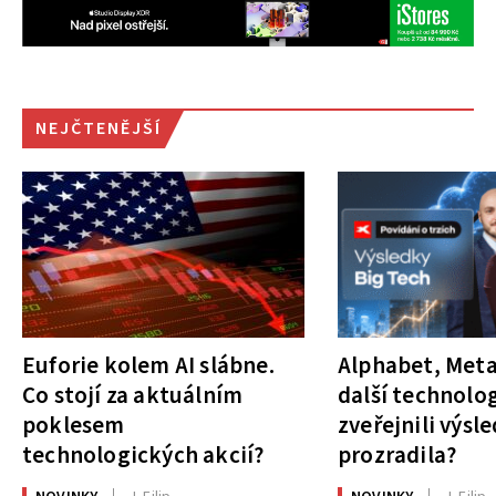
NEJČTENĚJŠÍ
Euforie kolem AI slábne.
Alphabet, Meta
Co stojí za aktuálním
další technolog
poklesem
zveřejnili výsl
technologických akcií?
prozradila?