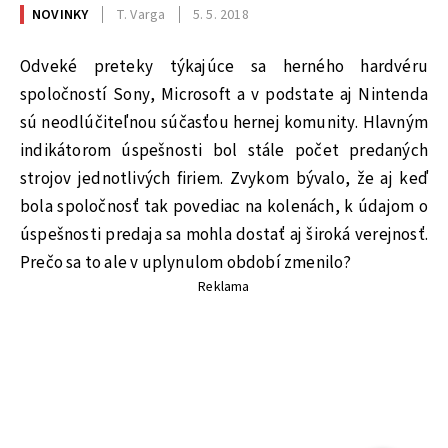
NOVINKY
T. Varga
5. 5. 2018
Odveké preteky týkajúce sa herného hardvéru
spoločností Sony, Microsoft a v podstate aj Nintenda
sú neodlúčiteľnou súčasťou hernej komunity. Hlavným
indikátorom úspešnosti bol stále počet predaných
strojov jednotlivých firiem. Zvykom bývalo, že aj keď
bola spoločnosť tak povediac na kolenách, k údajom o
úspešnosti predaja sa mohla dostať aj široká verejnosť.
Prečo sa to ale v uplynulom období zmenilo?
Reklama