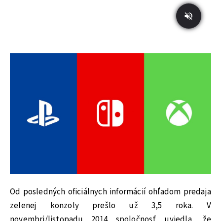
Od posledných oficiálnych informácií ohľadom predaja
zelenej konzoly prešlo už 3,5 roka. V
novembri/listopadu 2014 spoločnosť uviedla, že