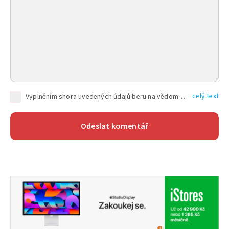
celý text
Vyplněním shora uvedených údajů beru na vědomí, že společnost TEXT FACTORY s.r.o., sídlem Brno, Durďákova 336/29, Černá Pole, PSČ: 613 00, IČ: 06157831, zapsané u Krajského soudu v Brně, oddíl C, vložka 100399, bude zpracovávat mé osobní údaje uvedené v rámci mnou vyplněného registračního formuláře na základě oprávněných zájmů TEXT FACTORY s.r.o. dle čl. 6 odst. 1 písm. f) GDPR a pro splnění právních povinností (čl. 6 odst. 1 písm. c) GDPR), a to pro tyto účely: nezbytnost zajistit oprávnění návštěvníka webových stránek provozovaných společností TEXT FACTORY s.r.o. přispívat aktivně ke zveřejněným článkům nebo v rámci diskusních fór a výkon práv TEXT FACTORY s.r.o. jako administrátora těchto diskusních fór. Více informací o zpracování osobních údajů a právech lze nalézt v