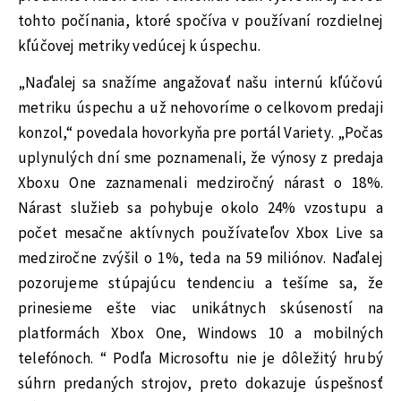
tohto počínania, ktoré spočíva v používaní rozdielnej
kľúčovej metriky vedúcej k úspechu.
„Naďalej sa snažíme angažovať našu internú kľúčovú
metriku úspechu a už nehovoríme o celkovom predaji
konzol,“ povedala hovorkyňa pre portál Variety. „Počas
uplynulých dní sme poznamenali, že výnosy z predaja
Xboxu One zaznamenali medziročný nárast o 18%.
Nárast služieb sa pohybuje okolo 24% vzostupu a
počet mesačne aktívnych používateľov Xbox Live sa
medziročne zvýšil o 1%, teda na 59 miliónov. Naďalej
pozorujeme stúpajúcu tendenciu a tešíme sa, že
prinesieme ešte viac unikátnych skúseností na
platformách Xbox One, Windows 10 a mobilných
telefónoch. “ Podľa Microsoftu nie je dôležitý hrubý
súhrn predaných strojov, preto dokazuje úspešnosť