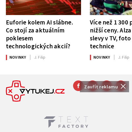
Euforie kolem AI slábne.
Více než 1 300
Co stojí za aktuálním
nižší ceny. Alza
poklesem
slevy v TV, foto
technologických akcií?
technice
NOVINKY
J. Filip
NOVINKY
J. Filip
Zavřít reklamu