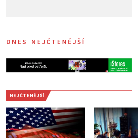
DNES NEJČTENĚJŠÍ
NEJČTENĚJŠÍ