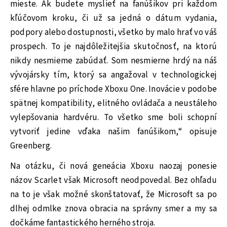
mieste. Ak budete myslieť na fanúšikov pri každom
kľúčovom kroku, či už sa jedná o dátum vydania,
podpory alebo dostupnosti, všetko by malo hrať vo váš
prospech. To je najdôležitejšia skutočnosť, na ktorú
nikdy nesmieme zabúdať. Som nesmierne hrdý na náš
vývojársky tím, ktorý sa angažoval v technologickej
sfére hlavne po príchode Xboxu One. Inovácie v podobe
spätnej kompatibility, elitného ovládača a neustáleho
vylepšovania hardvéru. To všetko sme boli schopní
vytvoriť jedine vďaka našim fanúšikom,“ opisuje
Greenberg.
Na otázku, či nová geneácia Xboxu naozaj ponesie
názov Scarlet však Microsoft neodpovedal. Bez ohľadu
na to je však možné skonštatovať, že Microsoft sa po
dlhej odmlke znova obracia na správny smer a my sa
dočkáme fantastického herného stroja.