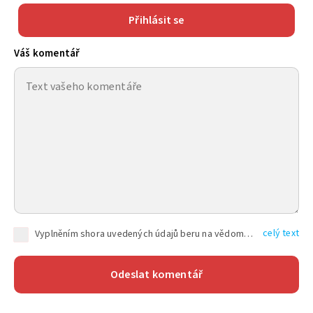
Přihlásit se
Váš komentář
celý text
Vyplněním shora uvedených údajů beru na vědomí, že společnost TEXT FACTORY s.r.o., sídlem Brno, Durďákova 336/29, Černá Pole, PSČ: 613 00, IČ: 06157831, zapsané u Krajského soudu v Brně, oddíl C, vložka 100399, bude zpracovávat mé osobní údaje uvedené v rámci mnou vyplněného registračního formuláře na základě oprávněných zájmů TEXT FACTORY s.r.o. dle čl. 6 odst. 1 písm. f) GDPR a pro splnění právních povinností (čl. 6 odst. 1 písm. c) GDPR), a to pro tyto účely: nezbytnost zajistit oprávnění návštěvníka webových stránek provozovaných společností TEXT FACTORY s.r.o. přispívat aktivně ke zveřejněným článkům nebo v rámci diskusních fór a výkon práv TEXT FACTORY s.r.o. jako administrátora těchto diskusních fór. Více informací o zpracování osobních údajů a právech lze nalézt v