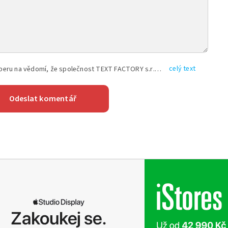
celý text
Vyplněním shora uvedených údajů beru na vědomí, že společnost TEXT FACTORY s.r.o., sídlem Brno, Durďákova 336/29, Černá Pole, PSČ: 613 00, IČ: 06157831, zapsané u Krajského soudu v Brně, oddíl C, vložka 100399, bude zpracovávat mé osobní údaje uvedené v rámci mnou vyplněného registračního formuláře na základě oprávněných zájmů TEXT FACTORY s.r.o. dle čl. 6 odst. 1 písm. f) GDPR a pro splnění právních povinností (čl. 6 odst. 1 písm. c) GDPR), a to pro tyto účely: nezbytnost zajistit oprávnění návštěvníka webových stránek provozovaných společností TEXT FACTORY s.r.o. přispívat aktivně ke zveřejněným článkům nebo v rámci diskusních fór a výkon práv TEXT FACTORY s.r.o. jako administrátora těchto diskusních fór. Více informací o zpracování osobních údajů a právech lze nalézt v