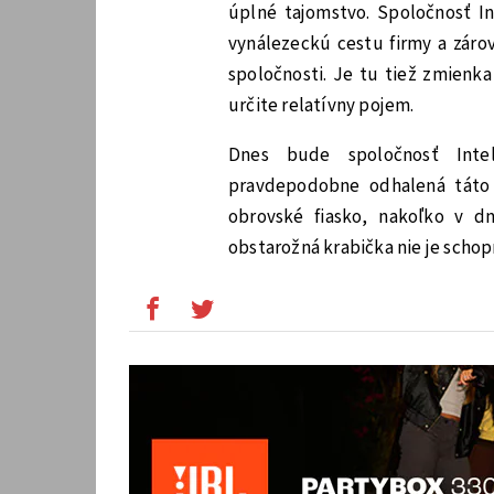
úplné tajomstvo. Spoločnosť Int
vynálezeckú cestu firmy a zárov
spoločnosti. Je tu tiež zmienk
určite relatívny pojem.
Dnes bude spoločnosť Intel
pravdepodobne odhalená táto
obrovské fiasko, nakoľko v dn
obstarožná krabička nie je scho