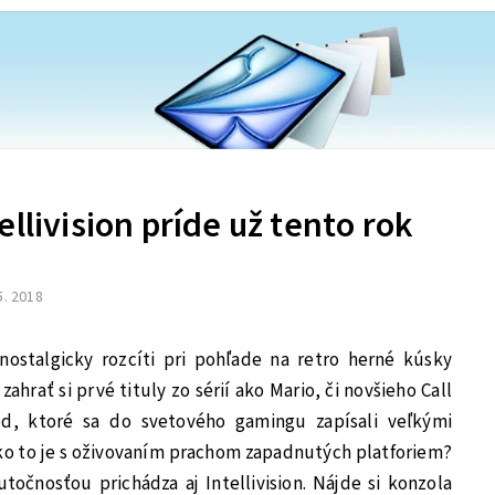
llivision príde už tento rok
5. 2018
ostalgicky rozcíti pri pohľade na retro herné kúsky
hrať si prvé tituly zo sérií ako Mario, či novšieho Call
d, ktoré sa do svetového gamingu zapísali veľkými
ako to je s oživovaním prachom zapadnutých platforiem?
utočnosťou prichádza aj Intellivision. Nájde si konzola