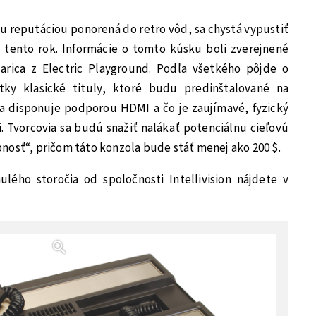
ojou reputáciou ponorená do retro vôd, sa chystá vypustiť
tento rok. Informácie o tomto kúsku boli zverejnené
arica z Electric Playground. Podľa všetkého pôjde o
tky klasické tituly, ktoré budu predinštalované na
 disponuje podporou HDMI a čo je zaujímavé, fyzický
. Tvorcovia sa budú snažiť nalákať potenciálnu cieľovú
nosť“, pričom táto konzola bude stáť menej ako 200 $.
lého storočia od spoločnosti Intellivision nájdete v