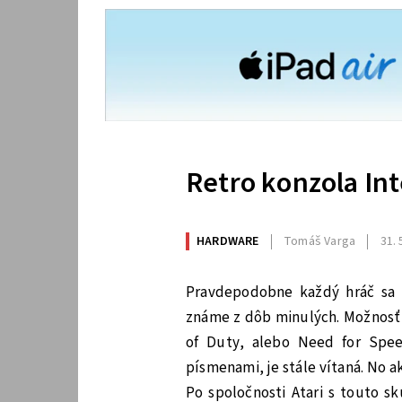
Retro konzola Inte
HARDWARE
Tomáš Varga
31. 
Pravdepodobne každý hráč sa n
známe z dôb minulých. Možnosť za
of Duty, alebo Need for Spee
písmenami, je stále vítaná. No 
Po spoločnosti Atari s touto sk