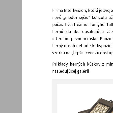
Firma Intellivision, ktorá je sv
novú „modernejšiu“ konzolu už 
počas livestreamu Tomyho Tall
hernú skrinku obsahujúcu vše
internom pevnom disku. Konzola
herný obsah nebude k dispozícii
vzorku na „lepšiu cenovú dostup
Príklady herných kúskov z minu
nasledujúcej galérii.