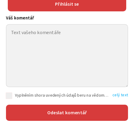
Přihlásit se
Váš komentář
celý text
Vyplněním shora uvedených údajů beru na vědomí, že společnost TEXT FACTORY s.r.o., sídlem Brno, Durďákova 336/29, Černá Pole, PSČ: 613 00, IČ: 06157831, zapsané u Krajského soudu v Brně, oddíl C, vložka 100399, bude zpracovávat mé osobní údaje uvedené v rámci mnou vyplněného registračního formuláře na základě oprávněných zájmů TEXT FACTORY s.r.o. dle čl. 6 odst. 1 písm. f) GDPR a pro splnění právních povinností (čl. 6 odst. 1 písm. c) GDPR), a to pro tyto účely: nezbytnost zajistit oprávnění návštěvníka webových stránek provozovaných společností TEXT FACTORY s.r.o. přispívat aktivně ke zveřejněným článkům nebo v rámci diskusních fór a výkon práv TEXT FACTORY s.r.o. jako administrátora těchto diskusních fór. Více informací o zpracování osobních údajů a právech lze nalézt v