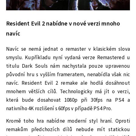
Resident Evil 2 nabídne v nové verzi mnoho
navíc
Navíc se nemá jednat o remaster v klasickém slova
smyslu. Kupříkladu nyní vydaná verze Remastered u
titulu Dark Souls nám nachystala pouze upravenou
původní hru s vyšším frameratem, nenabídla však nic
navíc. Resident Evil 2 remake ale hodlá dosáhnout
mnohem větších cílů. Technologicky má jít o verzi,
která bude dosahovat 1080p při 30fps na PS4 a
nativního 4K rozlišení s 60fps v případě PS4 Pro.
Kromě toho hra nabídne moderní styl hraní. Oproti
remakům předchozích dílů nebude mít statickou