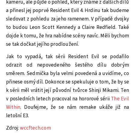
kameru, ale půjde o pohled, který známe z dalších dílů
a přinesl jej poprvé Resident Evil 4. Hrdinu tak budeme
sledovat z pohledu za jeho ramenem. V případě dvojky
to budou Leon Scott Kennedy a Claire Redfield. Také
dojde k tomu, že hra nabídne scény navíc. Měli bychom
se tak dočkat jejího prodloužení.
Jak to vypadá, tak sérii Resident Evil se podařilo
odrazit od nepovedeného šestého dílu dobrým
směrem. Sedmička byla velmi povedená a uvidíme, co
přinese osmý díl. Dokonce se spekuluje o tom, že by se
k sérii měl vrátit její původní tvůrce Shinji Mikami. Ten
v posledních letech pracoval na hororové sérii
The Evil
Within
. Doufejme, že se nám remake ukáže již na
letošní E3.
Zdroj:
wccftech.com