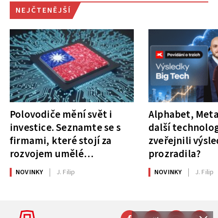
NEJČTENĚJŠÍ
Polovodiče mění svět i
Alphabet, Meta
investice. Seznamte se s
další technolog
firmami, které stojí za
zveřejnili výsl
rozvojem umělé
prozradila?
inteligence
NOVINKY
J. Filip
NOVINKY
J. Filip