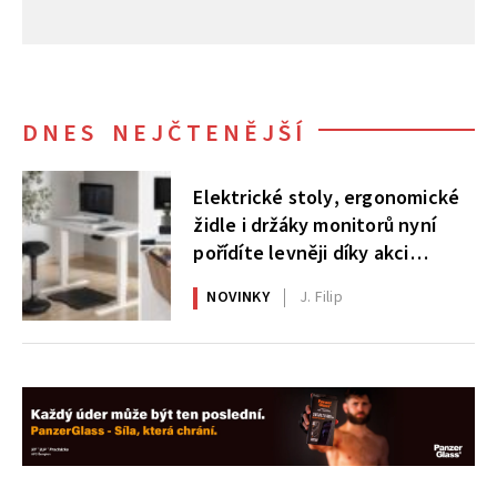
DNES NEJČTENĚJŠÍ
Elektrické stoly, ergonomické
židle i držáky monitorů nyní
pořídíte levněji díky akci
AlzaErgo
NOVINKY
J. Filip