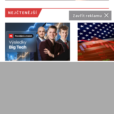
NEJČTENĚJŠÍ
Zavřít reklamu
Alphabet, Meta, Apple i
Euforie kolem A
další technologičtí giganti
Co stojí za akt
zveřejnili výsledky. Co
poklesem
prozradila?
technologickýc
NOVINKY
J. Filip
NOVINKY
J. Filip