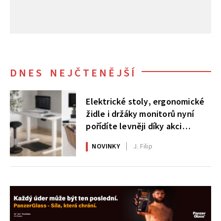
DNES NEJČTENĚJŠÍ
Elektrické stoly, ergonomické
židle i držáky monitorů nyní
pořídíte levněji díky akci
AlzaErgo
NOVINKY
J. Filip