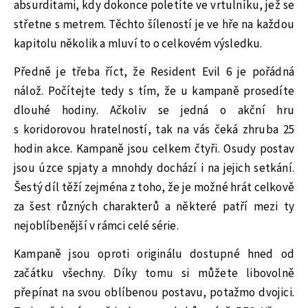
absurditami, kdy dokonce poletíte ve vrtulníku, jež se
střetne s metrem. Těchto šíleností je ve hře na každou
kapitolu několik a mluví to o celkovém výsledku.
Předně je třeba říct, že Resident Evil 6 je pořádná
nálož. Počítejte tedy s tím, že u kampaně prosedíte
dlouhé hodiny. Ačkoliv se jedná o akční hru
s koridorovou hratelností, tak na vás čeká zhruba 25
hodin akce. Kampaně jsou celkem čtyři. Osudy postav
jsou úzce spjaty a mnohdy dochází i na jejich setkání.
Šestý díl těží zejména z toho, že je možné hrát celkově
za šest různých charakterů a některé patří mezi ty
nejoblíbenější v rámci celé série.
Kampaně jsou oproti originálu dostupné hned od
začátku všechny. Díky tomu si můžete libovolně
přepínat na svou oblíbenou postavu, potažmo dvojici.