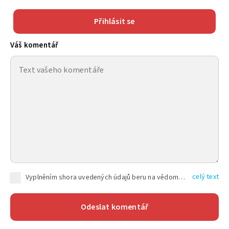
Přihlásit se
Váš komentář
celý text
Vyplněním shora uvedených údajů beru na vědomí, že společnost TEXT FACTORY s.r.o., sídlem Brno, Durďákova 336/29, Černá Pole, PSČ: 613 00, IČ: 06157831, zapsané u Krajského soudu v Brně, oddíl C, vložka 100399, bude zpracovávat mé osobní údaje uvedené v rámci mnou vyplněného registračního formuláře na základě oprávněných zájmů TEXT FACTORY s.r.o. dle čl. 6 odst. 1 písm. f) GDPR a pro splnění právních povinností (čl. 6 odst. 1 písm. c) GDPR), a to pro tyto účely: nezbytnost zajistit oprávnění návštěvníka webových stránek provozovaných společností TEXT FACTORY s.r.o. přispívat aktivně ke zveřejněným článkům nebo v rámci diskusních fór a výkon práv TEXT FACTORY s.r.o. jako administrátora těchto diskusních fór. Více informací o zpracování osobních údajů a právech lze nalézt v