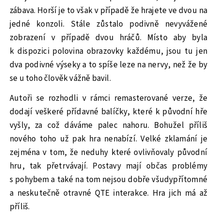
zábava. Horší je to však v případě že hrajete ve dvou na
jedné konzoli. Stále zůstalo podivně nevyvážené
zobrazení v případě dvou hráčů. Místo aby byla
k dispozici polovina obrazovky každému, jsou tu jen
dva podivné výseky a to spíše leze na nervy, než že by
se u toho člověk vážně bavil.
Autoři se rozhodli v rámci remasterované verze, že
dodají veškeré přídavné balíčky, které k původní hře
vyšly, za což dáváme palec nahoru. Bohužel příliš
nového toho už pak hra nenabízí. Velké zklamání je
zejména v tom, že neduhy které ovlivňovaly původní
hru, tak přetrvávají. Postavy mají občas problémy
s pohybem a také na tom nejsou dobře všudypřítomné
a neskutečně otravné QTE interakce. Hra jich má až
příliš.