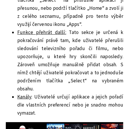
tlačítka „Select“ na příslušné aplikaci ji
přesunou, nebo podrží tlačítko „Home“ a zvolí ji
z celého seznamu, případně pro tento výběr
využijí červenou ikonu „Apps“.
Funkce přehrát další:
Tato sekce je určená k
pokračování právě tam, kde uživatelé přerušili
sledování televizního pořadu či filmu, nebo
upozorňuje, u které hry skončili naposledy.
Zároveň umožňuje manuálně přidat obsah. S
nímž chtějí uživatelé pokračovat a to jednoduše
podržením tlačítka „Select“ na vybraném
obsahu.
Kanály
: Uživatelé určují aplikace a jejich pořadí
dle vlastních preferencí nebo je snadno mohou
vymazat.