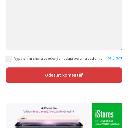
celý text
Vyplněním shora uvedených údajů beru na vědomí, že společnost TEXT FACTORY s.r.o., sídlem Brno, Durďákova 336/29, Černá Pole, PSČ: 613 00, IČ: 06157831, zapsané u Krajského soudu v Brně, oddíl C, vložka 100399, bude zpracovávat mé osobní údaje uvedené v rámci mnou vyplněného registračního formuláře na základě oprávněných zájmů TEXT FACTORY s.r.o. dle čl. 6 odst. 1 písm. f) GDPR a pro splnění právních povinností (čl. 6 odst. 1 písm. c) GDPR), a to pro tyto účely: nezbytnost zajistit oprávnění návštěvníka webových stránek provozovaných společností TEXT FACTORY s.r.o. přispívat aktivně ke zveřejněným článkům nebo v rámci diskusních fór a výkon práv TEXT FACTORY s.r.o. jako administrátora těchto diskusních fór. Více informací o zpracování osobních údajů a právech lze nalézt v