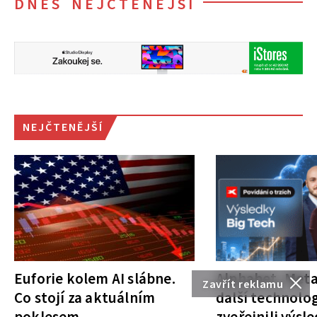
DNES NEJČTENĚJŠÍ
NEJČTENĚJŠÍ
Euforie kolem AI slábne.
Alphabet, Meta
Zavřít reklamu
Co stojí za aktuálním
další technolog
poklesem
zveřejnili výsl