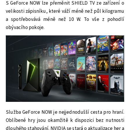
S GeForce NOW lze přeměnit SHIELD TV ze zařízení o
velikosti zápisníku, které váží méně než půl kilogramu
a spotřebovává méně než 10 W. To vše z pohodlí
obývacího pokoje.
Služba GeForce NOW je nejjednodušší cesta pro hraní.
Oblíbené hry jsou okamžitě k dispozici bez nutnosti
dlouhého stahování. NVIDIA se stará o aktualizace her a