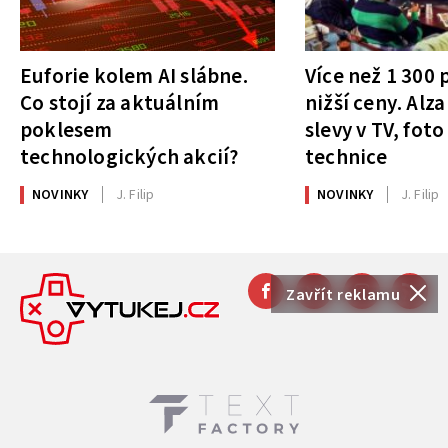
Euforie kolem AI slábne.
Více než 1 300
Co stojí za aktuálním
nižší ceny. Alza
poklesem
slevy v TV, foto
technologických akcií?
technice
NOVINKY
J. Filip
NOVINKY
J. Filip
Zavřít reklamu