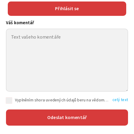
Přihlásit se
Váš komentář
celý text
Vyplněním shora uvedených údajů beru na vědomí, že společnost TEXT FACTORY s.r.o., sídlem Brno, Durďákova 336/29, Černá Pole, PSČ: 613 00, IČ: 06157831, zapsané u Krajského soudu v Brně, oddíl C, vložka 100399, bude zpracovávat mé osobní údaje uvedené v rámci mnou vyplněného registračního formuláře na základě oprávněných zájmů TEXT FACTORY s.r.o. dle čl. 6 odst. 1 písm. f) GDPR a pro splnění právních povinností (čl. 6 odst. 1 písm. c) GDPR), a to pro tyto účely: nezbytnost zajistit oprávnění návštěvníka webových stránek provozovaných společností TEXT FACTORY s.r.o. přispívat aktivně ke zveřejněným článkům nebo v rámci diskusních fór a výkon práv TEXT FACTORY s.r.o. jako administrátora těchto diskusních fór. Více informací o zpracování osobních údajů a právech lze nalézt v