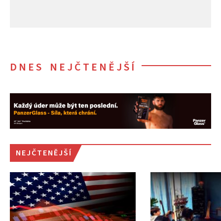
DNES NEJČTENĚJŠÍ
NEJČTENĚJŠÍ