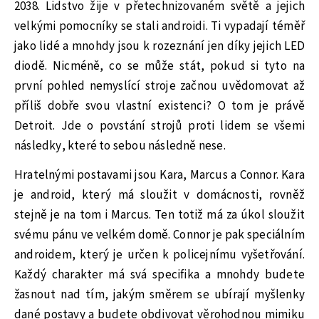
2038. Lidstvo žije v přetechnizovaném světě a jejich
velkými pomocníky se stali androidi. Ti vypadají téměř
jako lidé a mnohdy jsou k rozeznání jen díky jejich LED
diodě. Nicméně, co se může stát, pokud si tyto na
první pohled nemyslící stroje začnou uvědomovat až
příliš dobře svou vlastní existenci? O tom je právě
Detroit. Jde o povstání strojů proti lidem se všemi
následky, které to sebou následně nese.
Hratelnými postavami jsou Kara, Marcus a Connor. Kara
je android, který má sloužit v domácnosti, rovněž
stejně je na tom i Marcus. Ten totiž má za úkol sloužit
svému pánu ve velkém domě. Connor je pak speciálním
androidem, který je určen k policejnímu vyšetřování.
Každý charakter má svá specifika a mnohdy budete
žasnout nad tím, jakým směrem se ubírají myšlenky
dané postavy a budete obdivovat věrohodnou mimiku