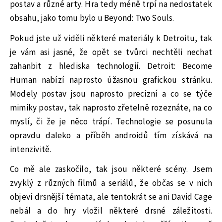
postav a různé arty. Hra tedy méně trpí na nedostatek
obsahu, jako tomu bylo u Beyond: Two Souls.
Pokud jste už viděli některé materiály k Detroitu, tak
je vám asi jasné, že opět se tvůrci nechtěli nechat
zahanbit z hlediska technologií. Detroit: Become
Human nabízí naprosto úžasnou grafickou stránku.
Modely postav jsou naprosto precizní a co se týče
mimiky postav, tak naprosto zřetelně rozeznáte, na co
myslí, či že je něco trápí. Technologie se posunula
opravdu daleko a příběh androidů tím získává na
intenzivitě.
Co mě ale zaskočilo, tak jsou některé scény. Jsem
zvyklý z různých filmů a seriálů, že občas se v nich
objeví drsnější témata, ale tentokrát se ani David Cage
nebál a do hry vložil některé drsné záležitosti.