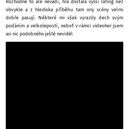
Rozhodně to ale nevadí, hra dostala vyšší rating než
obvykle a z hlediska příběhu tam ony scény velmi
dobře pasují. Některé mi však vyrazily dech svým
podáním a velkolepostí, neboť v rámci videoher jsem
asi nic podobného ještě neviděl.