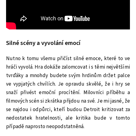
Silné scény a vyvolání emocí
Nutno k tomu všemu přičíst silné emoce, které to ve
hráči vyvolá. Hra dokáže zalomcovat i s těmi největšími
tvrďáky a mnohdy budete svým hrdinům držet palce
ve vypjatých chvílích. Je opravdu skvělé, že i hry se
snaží přivést emoční procítění. Milovníci příběhu a
filmových scén si zkrátka přijdou na své. Je mi jasné, že
se najdou i odpůrci, kteří budou Detroit kritizovat za
nedostatek hratelnosti, ale kritika bude v tomto
případě naprosto neopodstatněná.