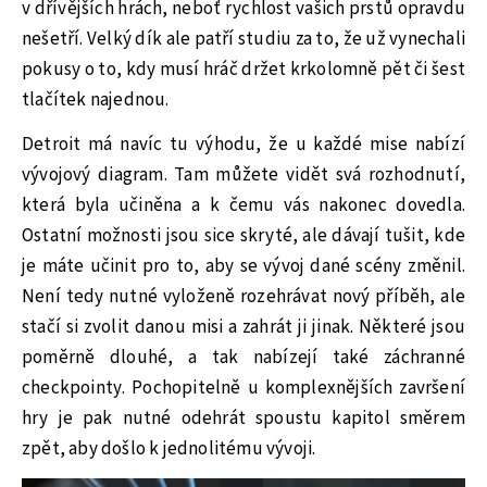
v dřívějších hrách, neboť rychlost vašich prstů opravdu
nešetří. Velký dík ale patří studiu za to, že už vynechali
pokusy o to, kdy musí hráč držet krkolomně pět či šest
tlačítek najednou.
Detroit má navíc tu výhodu, že u každé mise nabízí
vývojový diagram. Tam můžete vidět svá rozhodnutí,
která byla učiněna a k čemu vás nakonec dovedla.
Ostatní možnosti jsou sice skryté, ale dávají tušit, kde
je máte učinit pro to, aby se vývoj dané scény změnil.
Není tedy nutné vyloženě rozehrávat nový příběh, ale
stačí si zvolit danou misi a zahrát ji jinak. Některé jsou
poměrně dlouhé, a tak nabízejí také záchranné
checkpointy. Pochopitelně u komplexnějších završení
hry je pak nutné odehrát spoustu kapitol směrem
zpět, aby došlo k jednolitému vývoji.