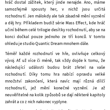
hráč dostal zážitek, který jinde nenajde. Ano, máme
samozřejmě spousty her, v nichž jsou určitá
rozhodnutí. Jen málokdy ale tak zásadně mění vyznění
a děj hry. Příkladem budiž série Mass Effect, kde hráč
učiní během celé trilogie desítky rozhodnutí, aby se na
konci dočkal pouze jednoho ze tří konců. V tomto
ohledu je studio Quantic Dream mnohem dále.
Téměř každé rozhodnutí ve hře, ovlivňuje celkový
vývoj. Ať už více či méně, tak vždy dojde k tomu, že
následující události budou brát zřetel na vaše
rozhodnutí. Díky tomu hra nabízí opravdu velké
množství zakončení, která navíc mají různá dílčí
rozhodnutí, jež mění konečné vyznění. Je až
neuvěřitelné na kolik způsobů se dají některé kapitoly
zahrát a co z nich nakonec vyplyne.