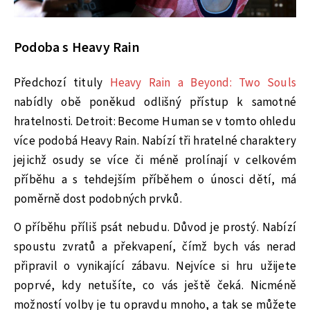
Podoba s Heavy Rain
Předchozí tituly
Heavy Rain a Beyond: Two Souls
nabídly obě poněkud odlišný přístup k samotné
hratelnosti. Detroit: Become Human se v tomto ohledu
více podobá Heavy Rain. Nabízí tři hratelné charaktery
jejichž osudy se více či méně prolínají v celkovém
příběhu a s tehdejším příběhem o únosci dětí, má
poměrně dost podobných prvků.
O příběhu příliš psát nebudu. Důvod je prostý. Nabízí
spoustu zvratů a překvapení, čímž bych vás nerad
připravil o vynikající zábavu. Nejvíce si hru užijete
poprvé, kdy netušíte, co vás ještě čeká. Nicméně
možností volby je tu opravdu mnoho, a tak se můžete