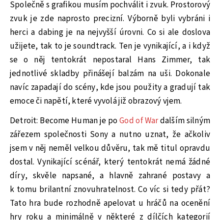
Společně s grafikou musím pochválit i zvuk. Prostorový
zvuk je zde naprosto precizní. Výborně byli vybráni i
herci a dabing je na nejvyšší úrovni. Co si ale doslova
užijete, tak to je soundtrack. Ten je vynikající, a i když
se o něj tentokrát nepostaral Hans Zimmer, tak
jednotlivé skladby přinášejí balzám na uši. Dokonale
navíc zapadají do scény, kde jsou použity a gradují tak
emoce či napětí, které vyvolá již obrazový vjem.
Detroit: Become Human je po
God of War
dalším silným
zářezem společnosti Sony a nutno uznat, že ačkoliv
jsem v něj neměl velkou důvěru, tak mě titul opravdu
dostal. Vynikající scénář, který tentokrát nemá žádné
díry, skvěle napsané, a hlavně zahrané postavy a
k tomu brilantní znovuhratelnost. Co víc si tedy přát?
Tato hra bude rozhodně apelovat u hráčů na ocenění
hry roku a minimálně v některé z dílčích kategorií