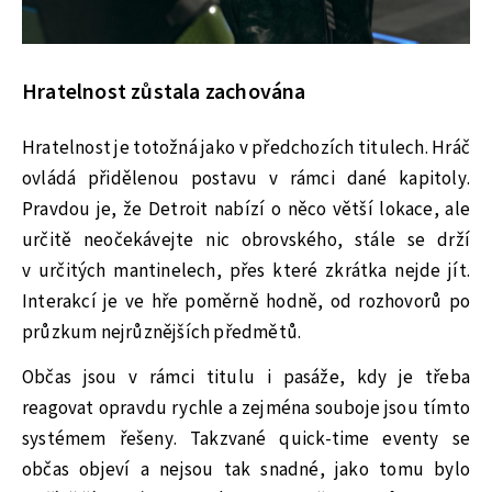
Hratelnost zůstala zachována
Hratelnost je totožná jako v předchozích titulech. Hráč
ovládá přidělenou postavu v rámci dané kapitoly.
Pravdou je, že Detroit nabízí o něco větší lokace, ale
určitě neočekávejte nic obrovského, stále se drží
v určitých mantinelech, přes které zkrátka nejde jít.
Interakcí je ve hře poměrně hodně, od rozhovorů po
průzkum nejrůznějších předmětů.
Občas jsou v rámci titulu i pasáže, kdy je třeba
reagovat opravdu rychle a zejména souboje jsou tímto
systémem řešeny. Takzvané quick-time eventy se
občas objeví a nejsou tak snadné, jako tomu bylo