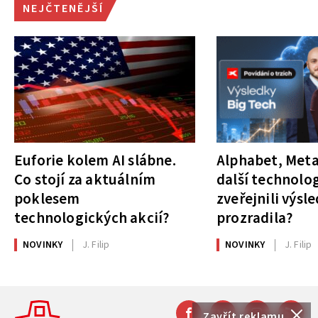
NEJČTENĚJŠÍ
Euforie kolem AI slábne.
Alphabet, Meta
Co stojí za aktuálním
další technolog
poklesem
zveřejnili výsl
technologických akcií?
prozradila?
NOVINKY
J. Filip
NOVINKY
J. Filip
Zavřít reklamu