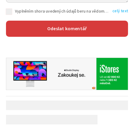
celý text
Vyplněním shora uvedených údajů beru na vědomí, že společnost TEXT FACTORY s.r.o., sídlem Brno, Durďákova 336/29, Černá Pole, PSČ: 613 00, IČ: 06157831, zapsané u Krajského soudu v Brně, oddíl C, vložka 100399, bude zpracovávat mé osobní údaje uvedené v rámci mnou vyplněného registračního formuláře na základě oprávněných zájmů TEXT FACTORY s.r.o. dle čl. 6 odst. 1 písm. f) GDPR a pro splnění právních povinností (čl. 6 odst. 1 písm. c) GDPR), a to pro tyto účely: nezbytnost zajistit oprávnění návštěvníka webových stránek provozovaných společností TEXT FACTORY s.r.o. přispívat aktivně ke zveřejněným článkům nebo v rámci diskusních fór a výkon práv TEXT FACTORY s.r.o. jako administrátora těchto diskusních fór. Více informací o zpracování osobních údajů a právech lze nalézt v