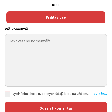
nebo
Přihlásit se
Váš komentář
celý text
Vyplněním shora uvedených údajů beru na vědomí, že společnost TEXT FACTORY s.r.o., sídlem Brno, Durďákova 336/29, Černá Pole, PSČ: 613 00, IČ: 06157831, zapsané u Krajského soudu v Brně, oddíl C, vložka 100399, bude zpracovávat mé osobní údaje uvedené v rámci mnou vyplněného registračního formuláře na základě oprávněných zájmů TEXT FACTORY s.r.o. dle čl. 6 odst. 1 písm. f) GDPR a pro splnění právních povinností (čl. 6 odst. 1 písm. c) GDPR), a to pro tyto účely: nezbytnost zajistit oprávnění návštěvníka webových stránek provozovaných společností TEXT FACTORY s.r.o. přispívat aktivně ke zveřejněným článkům nebo v rámci diskusních fór a výkon práv TEXT FACTORY s.r.o. jako administrátora těchto diskusních fór. Více informací o zpracování osobních údajů a právech lze nalézt v