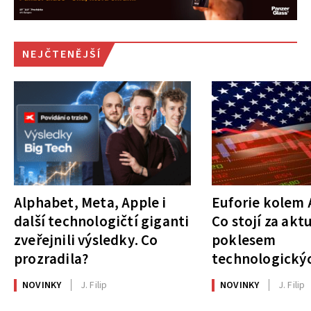
NEJČTENĚJŠÍ
Alphabet, Meta, Apple i
Euforie kolem A
další technologičtí giganti
Co stojí za akt
zveřejnili výsledky. Co
poklesem
prozradila?
technologickýc
NOVINKY
J. Filip
NOVINKY
J. Filip