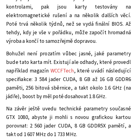
kontrolami, pak jsou karty testovány na
elektromagnetické rušení a na několik dalších věcí.
Poté trvá několik týdnů, než se vydá finální BIOS. Až
tehdy, kdy je vše v pořádku, může započít hromadná
výroba a končí to samozřejmě dopravou.
Bohužel není prozatím vůbec jasné, jaké parametry
bude tato karta mít. Existují ale odhady, které provedl
například magazín
WCCFTech
, které uvádí následující
specifiakce: 3 584 jader CUDA, 8 GB až 16 GB GDDR6
paměti, 256 bitová sběrnice, a takt okolo 1.6 GHz (na
jádře), boost by měl poté dosahovat 1.8 GHz.
Na závěr ještě uvedu technické parametry současné
GTX 1080, abyste ji mohli s novou grafickou kartou
porovnat: 2 560 jader CUDA, 8 GB GDDR5X pamětí, a
takt od 1 607 MHz do 1 733 MHz.