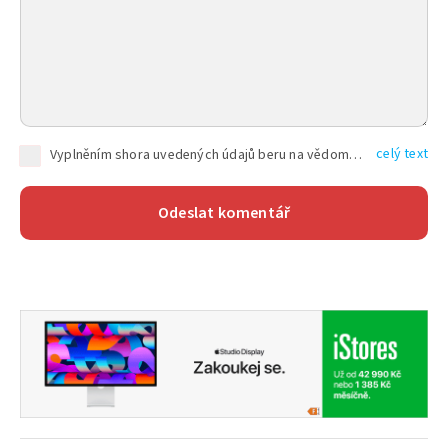
celý text
Vyplněním shora uvedených údajů beru na vědomí, že společnost TEXT FACTORY s.r.o., sídlem Brno, Durďákova 336/29, Černá Pole, PSČ: 613 00, IČ: 06157831, zapsané u Krajského soudu v Brně, oddíl C, vložka 100399, bude zpracovávat mé osobní údaje uvedené v rámci mnou vyplněného registračního formuláře na základě oprávněných zájmů TEXT FACTORY s.r.o. dle čl. 6 odst. 1 písm. f) GDPR a pro splnění právních povinností (čl. 6 odst. 1 písm. c) GDPR), a to pro tyto účely: nezbytnost zajistit oprávnění návštěvníka webových stránek provozovaných společností TEXT FACTORY s.r.o. přispívat aktivně ke zveřejněným článkům nebo v rámci diskusních fór a výkon práv TEXT FACTORY s.r.o. jako administrátora těchto diskusních fór. Více informací o zpracování osobních údajů a právech lze nalézt v