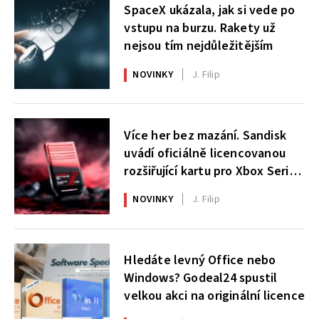
SpaceX ukázala, jak si vede po
vstupu na burzu. Rakety už
nejsou tím nejdůležitějším
NOVINKY
J. Filip
Více her bez mazání. Sandisk
uvádí oficiálně licencovanou
rozšiřující kartu pro Xbox Series
X|S
NOVINKY
J. Filip
Hledáte levný Office nebo
Windows? Godeal24 spustil
velkou akci na originální licence