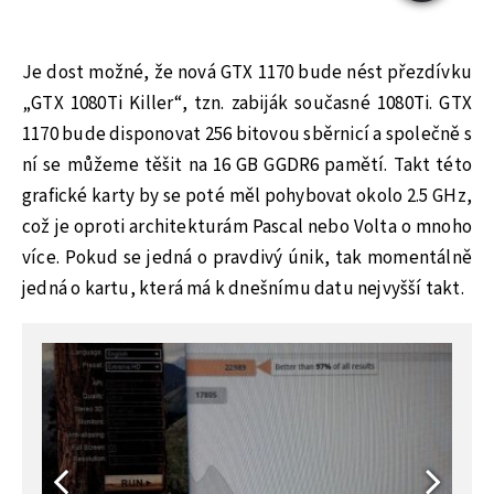
Je dost možné, že nová GTX 1170 bude nést přezdívku
„GTX 1080Ti Killer“, tzn. zabiják současné 1080Ti. GTX
1170 bude disponovat 256 bitovou sběrnicí a společně s
ní se můžeme těšit na 16 GB GGDR6 pamětí. Takt této
grafické karty by se poté měl pohybovat okolo 2.5 GHz,
což je oproti architekturám Pascal nebo Volta o mnoho
více. Pokud se jedná o pravdivý únik, tak momentálně
jedná o kartu, která má k dnešnímu datu nejvyšší takt.