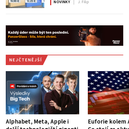
NOVINKY
J. Filip
NEJČTENĚJŠÍ
Alphabet, Meta, Apple i
Euforie kolem A