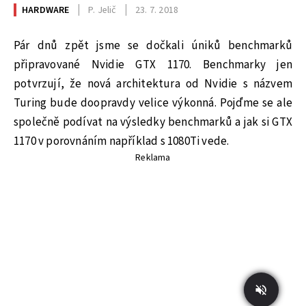
HARDWARE
P. Jelič
23. 7. 2018
Pár dnů zpět jsme se dočkali úniků benchmarků
připravované Nvidie GTX 1170. Benchmarky jen
potvrzují, že nová architektura od Nvidie s názvem
Turing bude doopravdy velice výkonná. Pojďme se ale
společně podívat na výsledky benchmarků a jak si GTX
1170 v porovnáním například s 1080Ti vede.
Reklama