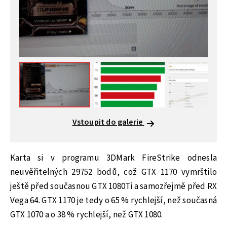
Vstoupit do galerie
Karta si v programu 3DMark FireStrike odnesla
neuvěřitelných 29752 bodů, což GTX 1170 vymrštilo
ještě před současnou GTX 1080Ti a samozřejmě před RX
Vega 64. GTX 1170 je tedy o 65 % rychlejší, než současná
GTX 1070 a o 38 % rychlejší, než GTX 1080.