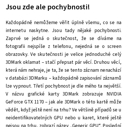
Jsou zde ale pochybnosti!
Každopádně nemůžeme věřit úplně všemu, co se na
internetu naskytne. Jsou tady nějaké pochybnosti.
Zaprvé se jedná o skutečnost, že se díváme na
fotografii nejspíše z telefonu, nejedná se o screen
obrazovky. Ve skutečnosti je velice jednoduché celý
3DMark oklamat – stačí přepsat pár věcí. Druhou věcí,
která nám nehraje, je ta, že se tento záznam nenachází
v databázi 3DMarku – každopádně zapisování záznamů
lze vypnout. Třetí pochybnost je dle mého ta největší.
V názvu grafické karty 3DMark zobrazuje NVIDIA
GeForce GTX 1170 – jak ale 3DMark o této kartě může
vědět, když ještě není na trhu? Ve většině případů se u
neidentifikovatelných GPU nebo u karet, které ještě
nejsou na trhu, zobrazí název „Generic GPU“. Poslední