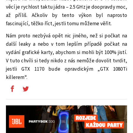
věcí je rychlost taktu jádra – 2.5 GHz je doopravdy moc,
až příliš. Ačkoliv by tento výkon byl naprosto
fascinující, těžko říct, jestli tomu můžeme věřit.
Nám proto nezbývá opět nic jiného, než si počkat na
další leaky a nebo v tom lepším případě počkat na
vydání grafické karty, abychom si mohli být 100% jistí.
V tuto chvíli si tedy nikdo z nás nemůže dovolit tvrdit,
jestli GTX 1170 bude opravdickým „GTX 1080Ti
killerem“.