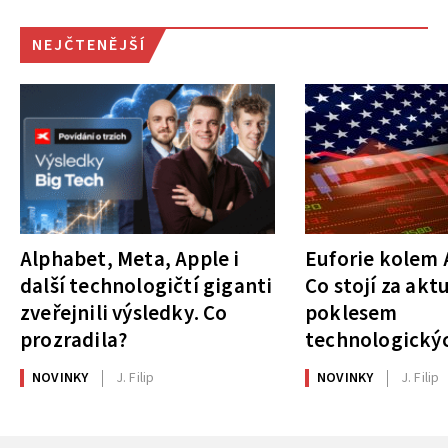
NEJČTENĚJŠÍ
Alphabet, Meta, Apple i
Euforie kolem A
další technologičtí giganti
Co stojí za akt
zveřejnili výsledky. Co
poklesem
prozradila?
technologickýc
NOVINKY
J. Filip
NOVINKY
J. Filip