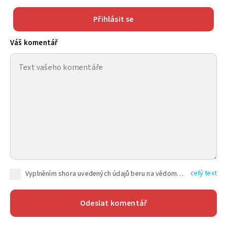
Přihlásit se
Váš komentář
celý text
Vyplněním shora uvedených údajů beru na vědomí, že společnost TEXT FACTORY s.r.o., sídlem Brno, Durďákova 336/29, Černá Pole, PSČ: 613 00, IČ: 06157831, zapsané u Krajského soudu v Brně, oddíl C, vložka 100399, bude zpracovávat mé osobní údaje uvedené v rámci mnou vyplněného registračního formuláře na základě oprávněných zájmů TEXT FACTORY s.r.o. dle čl. 6 odst. 1 písm. f) GDPR a pro splnění právních povinností (čl. 6 odst. 1 písm. c) GDPR), a to pro tyto účely: nezbytnost zajistit oprávnění návštěvníka webových stránek provozovaných společností TEXT FACTORY s.r.o. přispívat aktivně ke zveřejněným článkům nebo v rámci diskusních fór a výkon práv TEXT FACTORY s.r.o. jako administrátora těchto diskusních fór. Více informací o zpracování osobních údajů a právech lze nalézt v