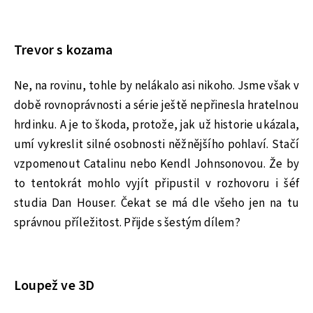
Trevor s kozama
Ne, na rovinu, tohle by nelákalo asi nikoho. Jsme však v
době rovnoprávnosti a série ještě nepřinesla hratelnou
hrdinku. A je to škoda, protože, jak už historie ukázala,
umí vykreslit silné osobnosti něžnějšího pohlaví. Stačí
vzpomenout Catalinu nebo Kendl Johnsonovou. Že by
to tentokrát mohlo vyjít připustil v rozhovoru i šéf
studia Dan Houser. Čekat se má dle všeho jen na tu
správnou příležitost. Přijde s šestým dílem?
Loupež ve 3D