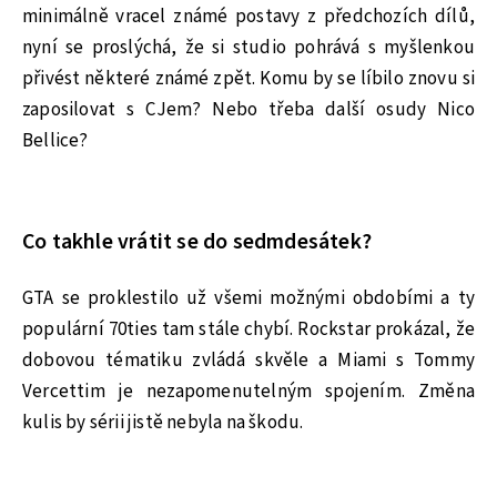
minimálně vracel známé postavy z předchozích dílů,
nyní se proslýchá, že si studio pohrává s myšlenkou
přivést některé známé zpět. Komu by se líbilo znovu si
zaposilovat s CJem? Nebo třeba další osudy Nico
Bellice?
Co takhle vrátit se do sedmdesátek?
GTA se proklestilo už všemi možnými obdobími a ty
populární 70ties tam stále chybí. Rockstar prokázal, že
dobovou tématiku zvládá skvěle a Miami s Tommy
Vercettim je nezapomenutelným spojením. Změna
kulis by sérii jistě nebyla na škodu.