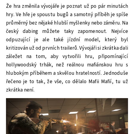
Že hra změnila vývojáře je poznat už po pár minutách
hry. Ve hře je spoustu bugů a samotný příběh je spíše
průměrný bez nějaké hlubší myšlenky nebo záměru. Na
český dabing můžete taky zapomenout. Nejvíce
odpuzující je ale také jízdní model, který byl
kritizován už od prvních trailerů. Vývojáři si zkrátka dali
záležet na tom, aby vytvořili hru, připomínající
hollywoodský trhák, než reálnou mafiánskou hru s
hlubokým příběhem a skvělou hratelností. Jednoduše
řečeno je to tak, že vše, co dělalo Mafii Mafií, tu už
zkrátka není.