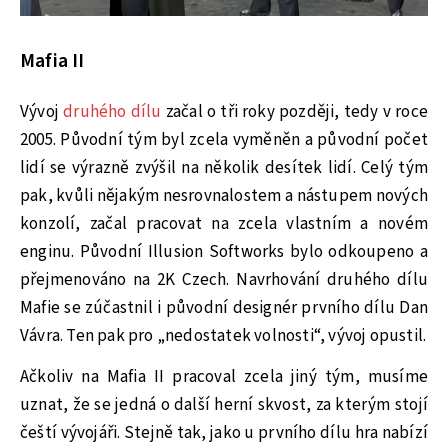
Mafia II
Vývoj
druhého dílu
začal o tři roky později, tedy v roce
2005. Původní tým byl zcela vyměněn a původní počet
lidí se výrazně zvýšil na několik desítek lidí. Celý tým
pak, kvůli nějakým nesrovnalostem a nástupem nových
konzolí, začal pracovat na zcela vlastním a novém
enginu. Původní Illusion Softworks bylo odkoupeno a
přejmenováno na 2K Czech. Navrhování druhého dílu
Mafie se zúčastnil i původní designér prvního dílu Dan
Vávra. Ten pak pro „nedostatek volnosti“, vývoj opustil.
Ačkoliv na Mafia II pracoval zcela jiný tým, musíme
uznat, že se jedná o další herní skvost, za kterým stojí
čeští vývojáři. Stejně tak, jako u prvního dílu hra nabízí