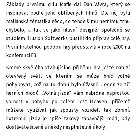
Základy prvnímu dílu Mafie dal Dan Vávra, který se
inspiroval podle jeho oblíbených filmů. Dle něj byla
mafiánská tématika něco, co tehdejšímu hernímu trhu
chybělo, a tak se jako hlavní designér společně se
studiem Illusion Softworks pustili do příprav celé hry.
První hratelnou podobu hry představili v roce 2000 na
konferenci E3.
Kromě skvělého vtahujícího příběhu hra ještě nabízí
otevřený svět, ve kterém se může hráč volně
pohybovat, což na tu dobu bylo úžasné. Jeden ze tří
herních módů „Volná jízda“ vám nabídne naprostou
volnost v pohybu po celém Lost Heaven, přičemž
můžete využívat jak spousty vozidel, tak zbraní.
Extrémní jízda je spíše takový zábavnější mód, kdy
dostáváte šílené a někdy nesplnitelné úkoly.