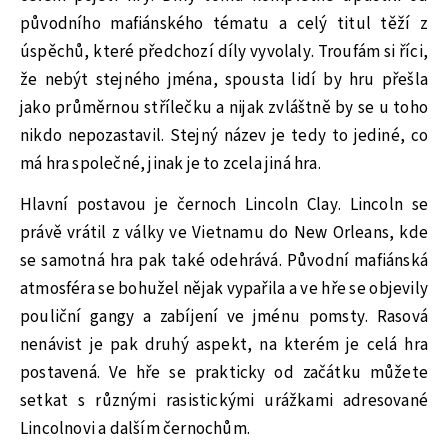
původního mafiánského tématu a celý titul těží z
úspěchů, které předchozí díly vyvolaly. Troufám si říci,
že nebýt stejného jména, spousta lidí by hru přešla
jako průměrnou střílečku a nijak zvláštně by se u toho
nikdo nepozastavil. Stejný název je tedy to jediné, co
má hra společné, jinak je to zcela jiná hra.
Hlavní postavou je černoch Lincoln Clay. Lincoln se
právě vrátil z války ve Vietnamu do New Orleans, kde
se samotná hra pak také odehrává. Původní mafiánská
atmosféra se bohužel nějak vypařila a ve hře se objevily
pouliční gangy a zabíjení ve jménu pomsty. Rasová
nenávist je pak druhý aspekt, na kterém je celá hra
postavená. Ve hře se prakticky od začátku můžete
setkat s různými rasistickými urážkami adresované
Lincolnovi a dalším černochům.