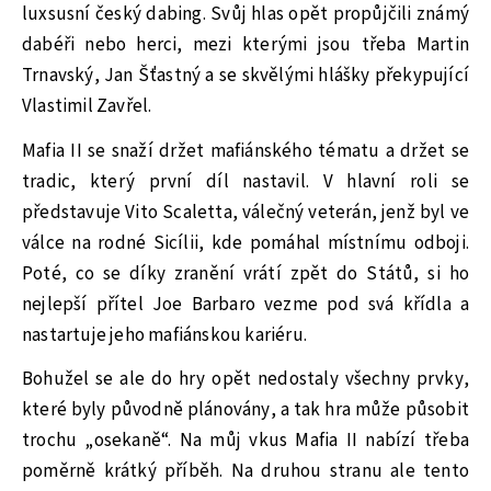
luxsusní český dabing. Svůj hlas opět propůjčili známý
dabéři nebo herci, mezi kterými jsou třeba Martin
Trnavský, Jan Šťastný a se skvělými hlášky překypující
Vlastimil Zavřel.
Mafia II se snaží držet mafiánského tématu a držet se
tradic, který první díl nastavil. V hlavní roli se
představuje Vito Scaletta, válečný veterán, jenž byl ve
válce na rodné Sicílii, kde pomáhal místnímu odboji.
Poté, co se díky zranění vrátí zpět do Států, si ho
nejlepší přítel Joe Barbaro vezme pod svá křídla a
nastartuje jeho mafiánskou kariéru.
Bohužel se ale do hry opět nedostaly všechny prvky,
které byly původně plánovány, a tak hra může působit
trochu „osekaně“. Na můj vkus Mafia II nabízí třeba
poměrně krátký příběh. Na druhou stranu ale tento