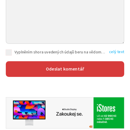
celý text
Vyplněním shora uvedených údajů beru na vědomí, že společnost TEXT FACTORY s.r.o., sídlem Brno, Durďákova 336/29, Černá Pole, PSČ: 613 00, IČ: 06157831, zapsané u Krajského soudu v Brně, oddíl C, vložka 100399, bude zpracovávat mé osobní údaje uvedené v rámci mnou vyplněného registračního formuláře na základě oprávněných zájmů TEXT FACTORY s.r.o. dle čl. 6 odst. 1 písm. f) GDPR a pro splnění právních povinností (čl. 6 odst. 1 písm. c) GDPR), a to pro tyto účely: nezbytnost zajistit oprávnění návštěvníka webových stránek provozovaných společností TEXT FACTORY s.r.o. přispívat aktivně ke zveřejněným článkům nebo v rámci diskusních fór a výkon práv TEXT FACTORY s.r.o. jako administrátora těchto diskusních fór. Více informací o zpracování osobních údajů a právech lze nalézt v