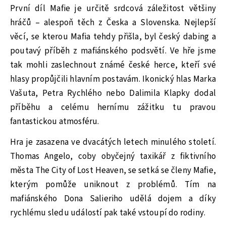
První díl Mafie je určitě srdcová záležitost většiny
hráčů – alespoň těch z Česka a Slovenska. Nejlepší
věcí, se kterou Mafia tehdy přišla, byl český dabing a
poutavý příběh z mafiánského podsvětí. Ve hře jsme
tak mohli zaslechnout známé české herce, kteří své
hlasy propůjčili hlavním postavám. Ikonický hlas Marka
Vašuta, Petra Rychlého nebo Dalimila Klapky dodal
příběhu a celému hernímu zážitku tu pravou
fantastickou atmosféru.
Hra je zasazena ve dvacátých letech minulého století.
Thomas Angelo, coby obyčejný taxikář z fiktivního
města The City of Lost Heaven, se setká se členy Mafie,
kterým pomůže uniknout z problémů. Tím na
mafiánského Dona Salieriho udělá dojem a díky
rychlému sledu událostí pak také vstoupí do rodiny.