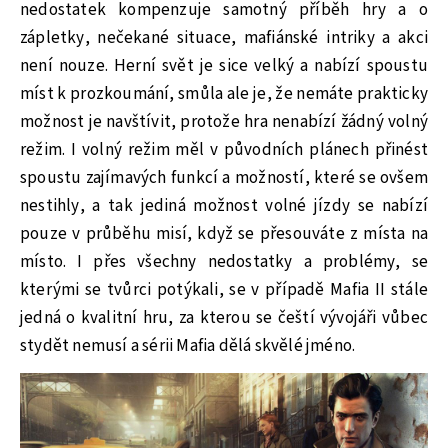
nedostatek kompenzuje samotný příběh hry a o
zápletky, nečekané situace, mafiánské intriky a akci
není nouze. Herní svět je sice velký a nabízí spoustu
míst k prozkoumání, smůla ale je, že nemáte prakticky
možnost je navštívit, protože hra nenabízí žádný volný
režim. I volný režim měl v původních plánech přinést
spoustu zajímavých funkcí a možností, které se ovšem
nestihly, a tak jediná možnost volné jízdy se nabízí
pouze v průběhu misí, když se přesouváte z místa na
místo. I přes všechny nedostatky a problémy, se
kterými se tvůrci potýkali, se v případě Mafia II stále
jedná o kvalitní hru, za kterou se čeští vývojáři vůbec
stydět nemusí a sérii Mafia dělá skvělé jméno.