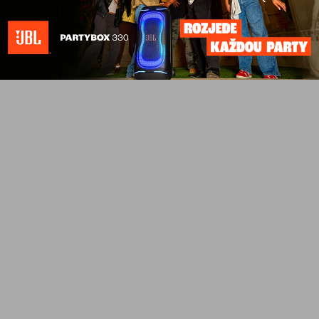
NEJČTENĚJŠÍ
Euforie kolem AI slábne.
Alphabet, Meta
Co stojí za aktuálním
další technolog
poklesem
zveřejnili výsl