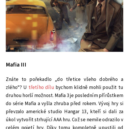
Mafia III
Znáte to pořekadlo „do třetice všeho dobrého a
zlého“? U
třetího dílu
bychom klidně mohli použit tu
druhou horší možnost. Mafia 3 je posledním přírůstkem
do série Mafia a vyšla zhruba před rokem. Vývoj hry si
převzalo americké studio Hangar 13, kteří si dali za
úkol vytvořit strhující AAA hru. Což se nemile odrazilo v
celém pojetí hry. Díky tomu kompletně upustili od