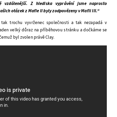
 vzdálenější. Z hlediska vyprávění jsme naprosto
ašich otázek z Mafie II byly zodpovězeny v Mafii III.“
 tak trochu vyvrženec společnosti a tak nezapadá v
aden velký důraz na příběhovou stránku a dočkáme se
 čemuž byl zvolen právě Clay.