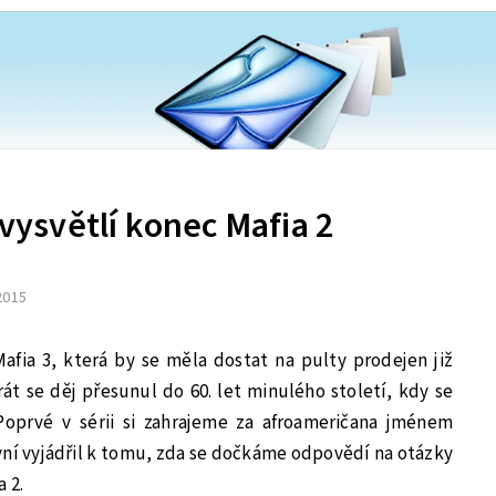
 vysvětlí konec Mafia 2
 2015
afia 3, která by se měla dostat na pulty prodejen již
át se děj přesunul do 60. let minulého století, kdy se
oprvé v sérii si zahrajeme za afroameričana jménem
nyní vyjádřil k tomu, zda se dočkáme odpovědí na otázky
 2.