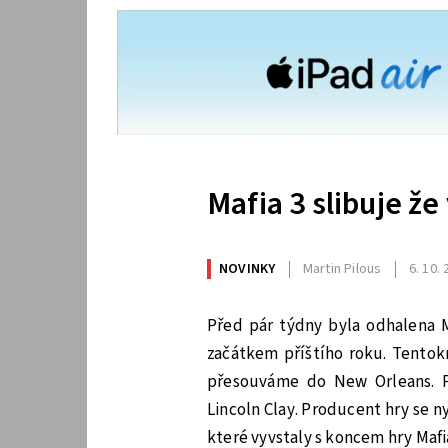
Mafia 3 slibuje že
NOVINKY
Martin Pilous
6. 10.
Před pár týdny byla odhalena M
začátkem příštího roku. Tentokr
přesouváme do New Orleans. P
Lincoln Clay. Producent hry se 
které vyvstaly s koncem hry Mafia