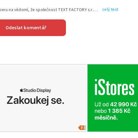
celý text
Vyplněním shora uvedených údajů beru na vědomí, že společnost TEXT FACTORY s.r.o., sídlem Brno, Durďákova 336/29, Černá Pole, PSČ: 613 00, IČ: 06157831, zapsané u Krajského soudu v Brně, oddíl C, vložka 100399, bude zpracovávat mé osobní údaje uvedené v rámci mnou vyplněného registračního formuláře na základě oprávněných zájmů TEXT FACTORY s.r.o. dle čl. 6 odst. 1 písm. f) GDPR a pro splnění právních povinností (čl. 6 odst. 1 písm. c) GDPR), a to pro tyto účely: nezbytnost zajistit oprávnění návštěvníka webových stránek provozovaných společností TEXT FACTORY s.r.o. přispívat aktivně ke zveřejněným článkům nebo v rámci diskusních fór a výkon práv TEXT FACTORY s.r.o. jako administrátora těchto diskusních fór. Více informací o zpracování osobních údajů a právech lze nalézt v