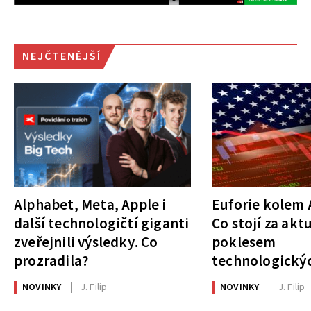
NEJČTENĚJŠÍ
Alphabet, Meta, Apple i
Euforie kolem A
další technologičtí giganti
Co stojí za akt
zveřejnili výsledky. Co
poklesem
prozradila?
technologickýc
NOVINKY
J. Filip
NOVINKY
J. Filip