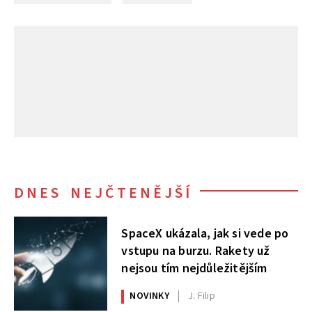
DNES NEJČTENĚJŠÍ
SpaceX ukázala, jak si vede po
vstupu na burzu. Rakety už
nejsou tím nejdůležitějším
NOVINKY
J. Filip