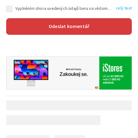
celý text
Vyplněním shora uvedených údajů beru na vědomí, že společnost TEXT FACTORY s.r.o., sídlem Brno, Durďákova 336/29, Černá Pole, PSČ: 613 00, IČ: 06157831, zapsané u Krajského soudu v Brně, oddíl C, vložka 100399, bude zpracovávat mé osobní údaje uvedené v rámci mnou vyplněného registračního formuláře na základě oprávněných zájmů TEXT FACTORY s.r.o. dle čl. 6 odst. 1 písm. f) GDPR a pro splnění právních povinností (čl. 6 odst. 1 písm. c) GDPR), a to pro tyto účely: nezbytnost zajistit oprávnění návštěvníka webových stránek provozovaných společností TEXT FACTORY s.r.o. přispívat aktivně ke zveřejněným článkům nebo v rámci diskusních fór a výkon práv TEXT FACTORY s.r.o. jako administrátora těchto diskusních fór. Více informací o zpracování osobních údajů a právech lze nalézt v