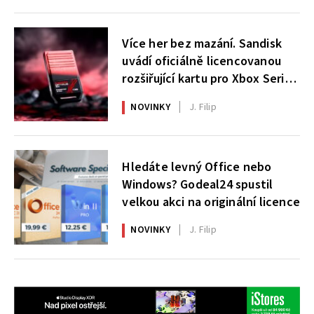
Více her bez mazání. Sandisk
uvádí oficiálně licencovanou
rozšiřující kartu pro Xbox Series
X|S
NOVINKY
J. Filip
Hledáte levný Office nebo
Windows? Godeal24 spustil
velkou akci na originální licence
NOVINKY
J. Filip