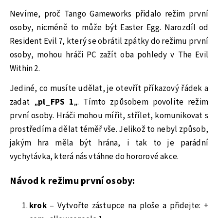
Nevíme, proč Tango Gameworks přidalo režim první
osoby, nicméně to může být Easter Egg. Narozdíl od
Resident Evil 7, který se obrátil zpátky do režimu první
osoby, mohou hráči PC zažít oba pohledy v The Evil
Within 2.
Jediné, co musíte udělat, je otevřít příkazový řádek a
zadat „
pl_FPS 1
„. Tímto způsobem povolíte režim
první osoby. Hráči mohou mířit, střílet, komunikovat s
prostředím a dělat téměř vše. Jelikož to nebyl způsob,
jakým hra měla být hrána, i tak to je parádní
vychytávka, která nás vtáhne do hororové akce.
Návod k režimu první osoby:
krok
– Vytvořte zástupce na ploše a přidejte: +