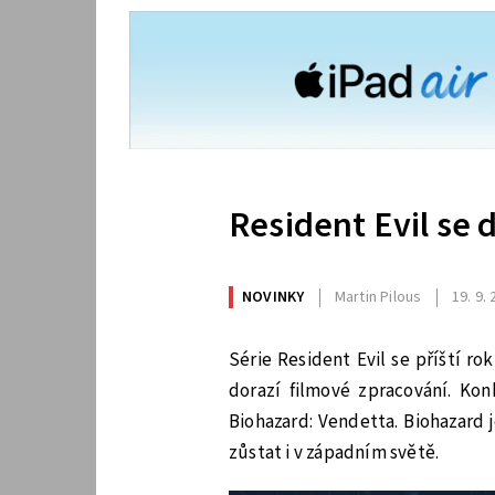
Resident Evil se 
NOVINKY
Martin Pilous
19. 9.
Série Resident Evil se příští r
dorazí filmové zpracování. Kon
Biohazard: Vendetta. Biohazard j
zůstat i v západním světě.