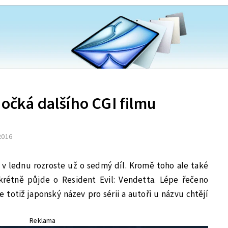
dočká dalšího CGI filmu
 2016
ok v lednu rozroste už o sedmý díl. Kromě toho ale také
krétně půjde o Resident Evil: Vendetta. Lépe řečeno
e totiž japonský název pro sérii a autoři u názvu chtějí
Reklama