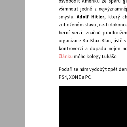
osvobodit Ameriku ze spárů gig
všimnout jedné z nejvýznamněj
smyslu.
Adolf Hitler,
který c
zuboženém stavu, ne-li dokonce 
herní verzi, značně prodloužen
organizace Ku-Klux-Klan, jistě 
kontroverzi a dopadu nejen no
článku
mého kolegy Lukáše.
Podaří se nám vydobýt zpět dem
PS4, XONE a PC.