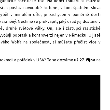
antické nacistické říše. Na konci traileru si můžete
ších postav novodobé historie, v tom špatném slova
hyběl v minulém díle,
je
zachycen v poměrně dosti
zraněný. Nechme se překvapit, jaký osud jej dostane v
é, druhé světové války. On, ale i zástupci rasistické
vyvolají poprask a kontroverzi nejen v Německu. O jisté
vého Wolfa na společnost, si můžete přečíst více v
okracii a pořádek v USA? To se dozvíme už
27. října
na