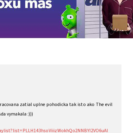
pracovana zatial uplne pohodicka tak isto ako The evil
sda vymakala :)))
aylist?list=PLLH143hsoViiizWokhQo2NNBYI2VO6uAl