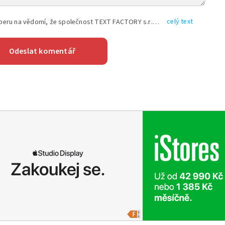
celý text
Vyplněním shora uvedených údajů beru na vědomí, že společnost TEXT FACTORY s.r.o., sídlem Brno, Durďákova 336/29, Černá Pole, PSČ: 613 00, IČ: 06157831, zapsané u Krajského soudu v Brně, oddíl C, vložka 100399, bude zpracovávat mé osobní údaje uvedené v rámci mnou vyplněného registračního formuláře na základě oprávněných zájmů TEXT FACTORY s.r.o. dle čl. 6 odst. 1 písm. f) GDPR a pro splnění právních povinností (čl. 6 odst. 1 písm. c) GDPR), a to pro tyto účely: nezbytnost zajistit oprávnění návštěvníka webových stránek provozovaných společností TEXT FACTORY s.r.o. přispívat aktivně ke zveřejněným článkům nebo v rámci diskusních fór a výkon práv TEXT FACTORY s.r.o. jako administrátora těchto diskusních fór. Více informací o zpracování osobních údajů a právech lze nalézt v