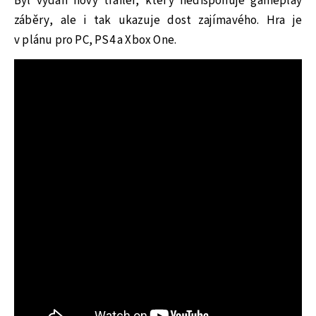
Byl vydán nový trailer, který nedisponuje gameplay
záběry, ale i tak ukazuje dost zajímavého. Hra je
v plánu pro PC, PS4 a Xbox One.