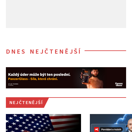
DNES NEJČTENĚJŠÍ
NEJČTENĚJŠÍ