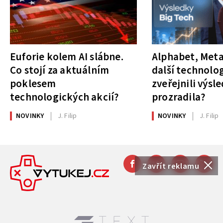
Euforie kolem AI slábne.
Alphabet, Meta
Co stojí za aktuálním
další technolog
poklesem
zveřejnili výsl
technologických akcií?
prozradila?
NOVINKY
J. Filip
NOVINKY
J. Filip
Zavřít reklamu