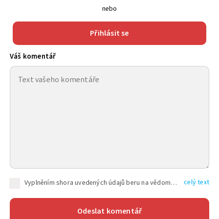
nebo
Přihlásit se
Váš komentář
celý text
Vyplněním shora uvedených údajů beru na vědomí, že společnost TEXT FACTORY s.r.o., sídlem Brno, Durďákova 336/29, Černá Pole, PSČ: 613 00, IČ: 06157831, zapsané u Krajského soudu v Brně, oddíl C, vložka 100399, bude zpracovávat mé osobní údaje uvedené v rámci mnou vyplněného registračního formuláře na základě oprávněných zájmů TEXT FACTORY s.r.o. dle čl. 6 odst. 1 písm. f) GDPR a pro splnění právních povinností (čl. 6 odst. 1 písm. c) GDPR), a to pro tyto účely: nezbytnost zajistit oprávnění návštěvníka webových stránek provozovaných společností TEXT FACTORY s.r.o. přispívat aktivně ke zveřejněným článkům nebo v rámci diskusních fór a výkon práv TEXT FACTORY s.r.o. jako administrátora těchto diskusních fór. Více informací o zpracování osobních údajů a právech lze nalézt v