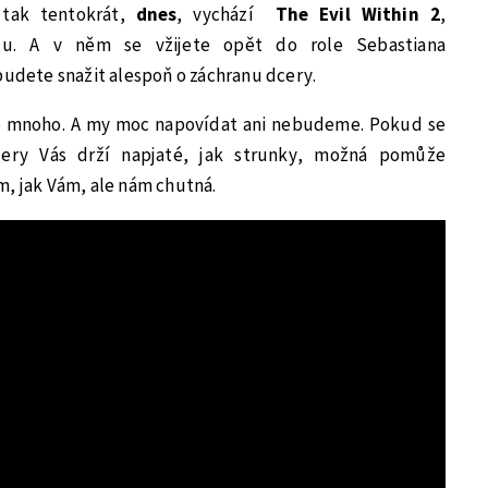
 tak tentokrát,
dnes
, vychází
The Evil Within 2
,
lu. A v něm se vžijete opět do role Sebastiana
budete snažit alespoň o záchranu dcery.
e mnoho. A my moc napovídat ani nebudeme. Pokud se
lery Vás drží napjaté, jak strunky, možná pomůže
m, jak Vám, ale nám chutná.