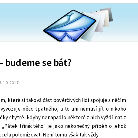
 – budeme se bát?
3. 10. 2017
um, které si taková část pověrčivých lidí spojuje s něčím
 vyvozuje něco špatného, a to ani nemusí jít o nikoho
vičky chytré, kdyby nenapadlo některé z nich vyždímat z
r „Pátek třináctého“ je jako nekonečný příběh o jehož
cela polemizovat. Není tomu však tak vždy.