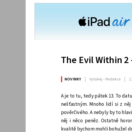
The Evil Within 2
NOVINKY
Vytukej - Redakce
1
A je to tu, tedy pátek 13. To dat
nešťastným. Mnoho lidí si z něj
pověrčivého. A nebyly by to hla
něj i něco peněz. Ostatně horo
kvalitě bychom mohli bohužel do