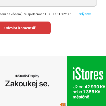
celý text
Vyplněním shora uvedených údajů beru na vědomí, že společnost TEXT FACTORY s.r.o., sídlem Brno, Durďákova 336/29, Černá Pole, PSČ: 613 00, IČ: 06157831, zapsané u Krajského soudu v Brně, oddíl C, vložka 100399, bude zpracovávat mé osobní údaje uvedené v rámci mnou vyplněného registračního formuláře na základě oprávněných zájmů TEXT FACTORY s.r.o. dle čl. 6 odst. 1 písm. f) GDPR a pro splnění právních povinností (čl. 6 odst. 1 písm. c) GDPR), a to pro tyto účely: nezbytnost zajistit oprávnění návštěvníka webových stránek provozovaných společností TEXT FACTORY s.r.o. přispívat aktivně ke zveřejněným článkům nebo v rámci diskusních fór a výkon práv TEXT FACTORY s.r.o. jako administrátora těchto diskusních fór. Více informací o zpracování osobních údajů a právech lze nalézt v