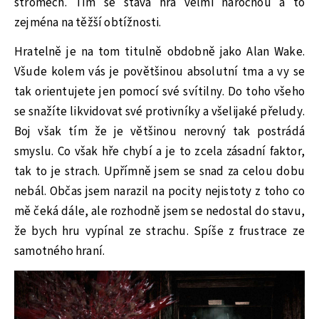
stromech. Tím se stává hra velmi náročnou a to
zejména na těžší obtížnosti.
Hratelně je na tom titulně obdobně jako Alan Wake.
Všude kolem vás je povětšinou absolutní tma a vy se
tak orientujete jen pomocí své svítilny. Do toho všeho
se snažíte likvidovat své protivníky a všelijaké přeludy.
Boj však tím že je většinou nerovný tak postrádá
smyslu. Co však hře chybí a je to zcela zásadní faktor,
tak to je strach. Upřímně jsem se snad za celou dobu
nebál. Občas jsem narazil na pocity nejistoty z toho co
mě čeká dále, ale rozhodně jsem se nedostal do stavu,
že bych hru vypínal ze strachu. Spíše z frustrace ze
samotného hraní.