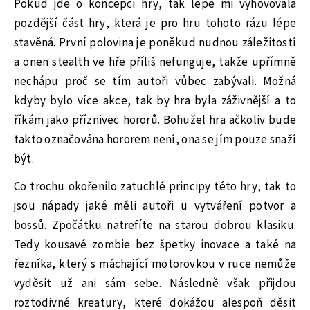
Pokud jde o koncepci hry, tak lépe mi vyhovovala
pozdější část hry, která je pro hru tohoto rázu lépe
stavěná. První polovina je poněkud nudnou záležitostí
a onen stealth ve hře příliš nefunguje, takže upřímně
nechápu proč se tím autoři vůbec zabývali. Možná
kdyby bylo více akce, tak by hra byla záživnější a to
říkám jako příznivec hororů. Bohužel hra ačkoliv bude
takto označována hororem není, ona se jím pouze snaží
být.
Co trochu okořenilo zatuchlé principy této hry, tak to
jsou nápady jaké měli autoři u vytváření potvor a
bossů. Zpočátku natrefíte na starou dobrou klasiku.
Tedy kousavé zombie bez špetky inovace a také na
řezníka, který s máchající motorovkou v ruce nemůže
vyděsit už ani sám sebe. Následně však přijdou
roztodivné kreatury, které dokážou alespoň děsit