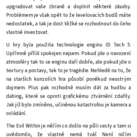
upgradovat vaše zbraně a doplnit některé zásoby.
Problémem je však opět to že levelovacích bodů máte
nedostatek, a tak je dost těžké se rozhodnout do čeho
vlastně investovat.
U hry byla použita technologie enginu ID Tech 5.
Upřímně příliš spokojen nejsem. Pokud jde o navození
atmosféry tak to se enginu daří dobře, ale pokud jde o
textury a postavy, tak to je tragédie. Nehledě na to, že
na starších konzolích hra působí poněkud neostrým
dojmem. Plus pak rozhodně musím dát za hudbu a
dabing, které se oproti grafickému ztvárnění zdařily.
Jak již bylo zmíněno, učiněnou katastrofou je kamera a
ovládání.
The Evil Within je něčím co došlo na půli cesty a tam si
uvědomilo, že vlastně nemá tvář. Není ničím