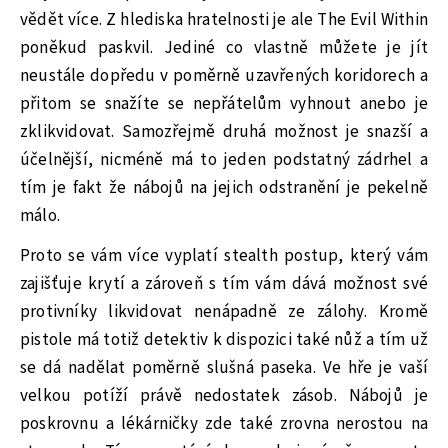
vědět více. Z hlediska hratelnosti je ale The Evil Within
poněkud paskvil. Jediné co vlastně můžete je jít
neustále dopředu v poměrně uzavřených koridorech a
přitom se snažíte se nepřátelům vyhnout anebo je
zklikvidovat. Samozřejmě druhá možnost je snazší a
účelnější, nicméně má to jeden podstatný zádrhel a
tím je fakt že nábojů na jejich odstranění je pekelně
málo.
Proto se vám více vyplatí stealth postup, který vám
zajišťuje krytí a zároveň s tím vám dává možnost své
protivníky likvidovat nenápadně ze zálohy. Kromě
pistole má totiž detektiv k dispozici také nůž a tím už
se dá nadělat poměrně slušná paseka. Ve hře je vaší
velkou potíží právě nedostatek zásob. Nábojů je
poskrovnu a lékárničky zde také zrovna nerostou na