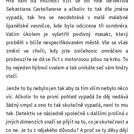
Hra vám dá možnost vžít se do role detektiva
Sebastiana Castellanose a ačkoliv to tak dle jména
vypadá, tak hra se neodehrává v malé malebné
španělské vesničce, kde byla odcizena tři sombréra.
Vaším úkolem je vyšetřit podivný masakr, který
proběhl v blíže nespecifikovaném městě. Vše se však
změní ve chvíli, kdy jste zničehonic omráčeni a
probouzíte se dá se říct s motorovou pilou na krku. To
by nejeden hýbnul svalem a tak unikáte seč vám hnáty
stačí.
Jenže to by nebylo jen tak aby za tím vším nebylo něco
víc. Ačkoliv to na první pohled vypadá že děj nedává
žádný smysl a ono to tak skutečně vypadá, není to mu
tak. Detektiv se následně společně s dalšími prolíná v
jiných dimenzích snaží se přijít na to, co je skutečnost a
co ne. Je tu z nějakého důvodu? A proč se ty děsy dějí