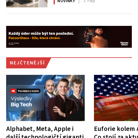
NOVINKY
J. Filip
NEJČTENĚJŠÍ
Alphabet, Meta, Apple i
Euforie kolem A
další technologičtí giganti
Co stojí za akt