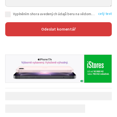
celý text
Vyplněním shora uvedených údajů beru na vědomí, že společnost TEXT FACTORY s.r.o., sídlem Brno, Durďákova 336/29, Černá Pole, PSČ: 613 00, IČ: 06157831, zapsané u Krajského soudu v Brně, oddíl C, vložka 100399, bude zpracovávat mé osobní údaje uvedené v rámci mnou vyplněného registračního formuláře na základě oprávněných zájmů TEXT FACTORY s.r.o. dle čl. 6 odst. 1 písm. f) GDPR a pro splnění právních povinností (čl. 6 odst. 1 písm. c) GDPR), a to pro tyto účely: nezbytnost zajistit oprávnění návštěvníka webových stránek provozovaných společností TEXT FACTORY s.r.o. přispívat aktivně ke zveřejněným článkům nebo v rámci diskusních fór a výkon práv TEXT FACTORY s.r.o. jako administrátora těchto diskusních fór. Více informací o zpracování osobních údajů a právech lze nalézt v