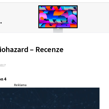
Biohazard – Recenze
 2017
on 4
Reklama