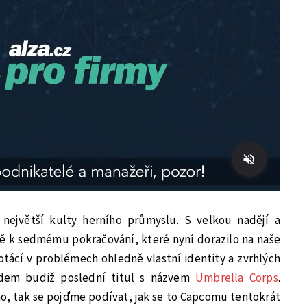
 největší kulty herního průmyslu. S velkou nadějí a
ě k sedmému pokračování, které nyní dorazilo na naše
potácí v problémech ohledně vlastní identity a zvrhlých
adem budiž poslední titul s názvem
Umbrella Corps
.
o, tak se pojďme podívat, jak se to Capcomu tentokrát