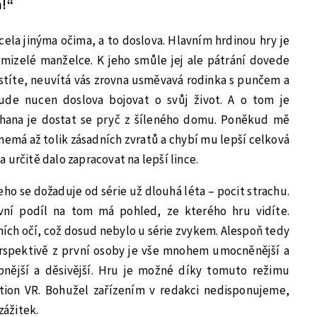
n!“
ela jinýma očima, a to doslova. Hlavním hrdinou hry je
zmizelé manželce. K jeho smůle jej ale pátrání dovede
stíte, neuvítá vás zrovna usměvavá rodinka s punčem a
ude nucen doslova bojovat o svůj život. A o tom je
thana je dostat se pryč z šíleného domu. Poněkud mě
nemá až tolik zásadních zvratů a chybí mu lepší celková
 určitě dalo zapracovat na lepší lince.
čeho se dožaduje od série už dlouhá léta – pocit strachu.
vní podíl na tom má pohled, ze kterého hru vidíte.
ních očí, což dosud nebylo u série zvykem. Alespoň tedy
perspektivě z první osoby je vše mnohem umocněnější a
obnější a děsivější. Hru je možné díky tomuto režimu
tion VR. Bohužel zařízením v redakci nedisponujeme,
ážitek.