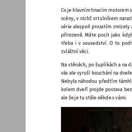
Co je hlavním hnacím motorem s
scény, v nichž vrtulníkem naraz
série alespoň prozatím zmizely 
přirozeně. Máte pocit jako kdy
třeba i v sousedství. O to pod
zvláštní věci.
Na stěnách, po šuplíkách a na d
vás ale vyruší bouchání na dveře
Nebyla náhodou předtím támhle?
kolem dveří projde postava bez 
ale že je tu stále někde s vámi.