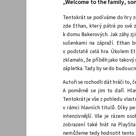
„Welcome to the family, so
Tentokrát se podíváme do hry zc
zde Ethan, který pátrá po své 
k domu Bakerových. Jak záhy zji
sušenkami na zápraží. Ethan b
v podstatě celá hra. Úkolem E
zklamalo, že příběh jako takový 
zápletka. Tady by se do budoucna
Autoři se rozhodli dát hráči to, 
A poměrně se jim to daří. Hla
Tentokrát je vše z pohledu vlast
v rámci hlavních titulů. Díky 
intenzivnější. Vše je rázem os
zobrazení také hrát na PlaySta
nemůžeme tedy hodnotit tento z