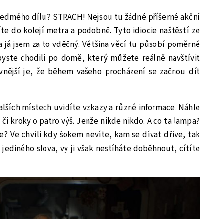
edmého dílu? STRACH! Nejsou tu žádné příšerné akční
íte do kolejí metra a podobně. Tyto idiocie naštěstí ze
a já jsem za to vděčný. Většina věcí tu působí poměrně
byste chodili po domě, který můžete reálně navštívit
ivnější je, že během vašeho procházení se začnou dít
alších místech uvidíte vzkazy a různé informace. Náhle
 či kroky o patro výš. Jenže nikde nikdo. A co ta lampa?
 Ve chvíli kdy šokem nevíte, kam se dívat dříve, tak
jediného slova, vy ji však nestíháte doběhnout, cítíte