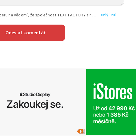
celý text
Vyplněním shora uvedených údajů beru na vědomí, že společnost TEXT FACTORY s.r.o., sídlem Brno, Durďákova 336/29, Černá Pole, PSČ: 613 00, IČ: 06157831, zapsané u Krajského soudu v Brně, oddíl C, vložka 100399, bude zpracovávat mé osobní údaje uvedené v rámci mnou vyplněného registračního formuláře na základě oprávněných zájmů TEXT FACTORY s.r.o. dle čl. 6 odst. 1 písm. f) GDPR a pro splnění právních povinností (čl. 6 odst. 1 písm. c) GDPR), a to pro tyto účely: nezbytnost zajistit oprávnění návštěvníka webových stránek provozovaných společností TEXT FACTORY s.r.o. přispívat aktivně ke zveřejněným článkům nebo v rámci diskusních fór a výkon práv TEXT FACTORY s.r.o. jako administrátora těchto diskusních fór. Více informací o zpracování osobních údajů a právech lze nalézt v