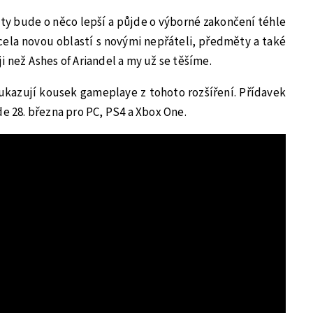
ty bude o něco lepší a půjde o výborné zakončení téhle
 zcela novou oblastí s novými nepřáteli, předměty a také
i než Ashes of Ariandel a my už se těšíme.
ukazují kousek gameplaye z tohoto rozšíření. Přídavek
de 28. března pro PC, PS4 a Xbox One.