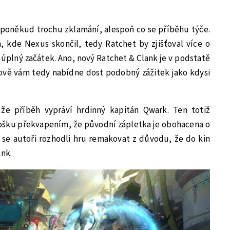
 poněkud trochu zklamání, alespoň co se příběhu týče.
 kde Nexus skončil, tedy Ratchet by zjišťoval více o
úplný začátek. Ano, nový Ratchet & Clank je v podstatě
ově vám tedy nabídne dost podobný zážitek jako kdysi
 že příběh vypráví hrdinný kapitán Qwark. Ten totiž
rošku překvapením, že původní zápletka je obohacena o
 se autoři rozhodli hru remakovat z důvodu, že do kin
ank.