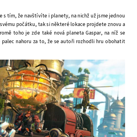
e s tím, že navštívíte i planety, na nichž už jsme jednou
e svému počátku, tak si některé lokace projdete znovu a
omě toho je zde také nová planeta Gaspar, na níž se
palec nahoru za to, že se autoři rozhodli hru obohatit