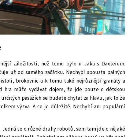
R
nější záležitostí, než tomu bylo u Jaka s Daxterem.
čuje už od samého začátku. Nechybí spousta palných
istolí, brokovnic a k tomu také nejrůznější granáty a
ed hra může vydávat dojem, že jde pouze o dětskou
 určitých pasážích se budete chytat za hlavu, jak to že
 celkem výzva. A co je důležité. Nechybí ani populární
í. Jedná se o různé druhy robotů, sem tam jde o nějaké