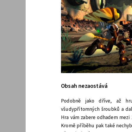
Obsah nezaostává
Podobně jako dříve, až hr
všudypřítomných šroubků a dalš
Hra vám zabere odhadem mezi 12
Kromě příběhu pak také nechybí