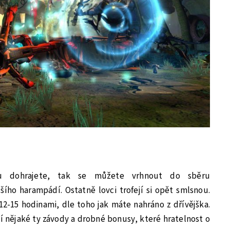
u dohrajete, tak se můžete vrhnout do sběru
ího harampádí. Ostatně lovci trofejí si opět smlsnou.
-15 hodinami, dle toho jak máte nahráno z dřívějška.
 nějaké ty závody a drobné bonusy, které hratelnost o