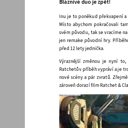
Bláznivé duo je zpět!
Inu je to poněkud překvapení a
Místo abychom pokračovali tam,
svém původu, tak se vracíme na 
jen remake původní hry. Příběh
před 12 lety jednička.
Výraznější změnou je nyní to,
Ratchetův příběh vypráví a je t
nové scény a pár zvratů. Zřejmě
zároveň dorazí film Ratchet & Cl