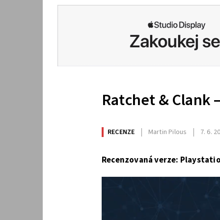
Ratchet & Clank 
RECENZE
Martin Pilous
7. 6. 2
Recenzovaná verze: Playstatio