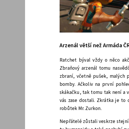
Arzenál větší než Armáda Č
Ratchet býval vždy o něco akč
Zbraňový arzenál tomu nasvěd
zbraní, včetně pušek, malých p
bomby. Ačkoliv na první pohl
skákačku, tak tomu tak není a v
vás zase dostali. Zkrátka je to
robůtek Mr. Zurkon.
Nepřátelé zůstali veskrze stejn