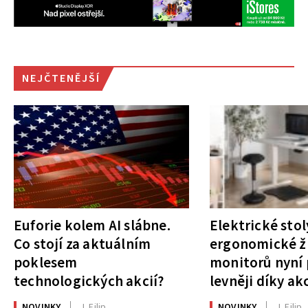
NEJČTENĚJŠÍ
Euforie kolem AI slábne.
Elektrické stol
Co stojí za aktuálním
ergonomické ži
poklesem
monitorů nyní 
technologických akcií?
levněji díky ak
NOVINKY
J. Filip
NOVINKY
J. Filip