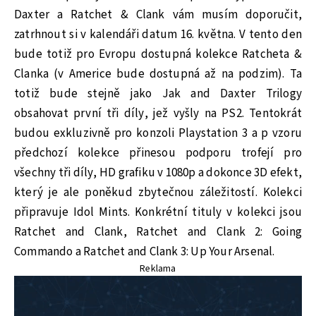
Daxter a Ratchet & Clank vám musím doporučit,
zatrhnout si v kalendáři datum 16. května. V tento den
bude totiž pro Evropu dostupná kolekce Ratcheta &
Clanka (v Americe bude dostupná až na podzim). Ta
totiž bude stejně jako Jak and Daxter Trilogy
obsahovat první tři díly, jež vyšly na PS2. Tentokrát
budou exkluzivně pro konzoli Playstation 3 a p vzoru
předchozí kolekce přinesou podporu trofejí pro
všechny tři díly, HD grafiku v 1080p a dokonce 3D efekt,
který je ale poněkud zbytečnou záležitostí. Kolekci
připravuje Idol Mints. Konkrétní tituly v kolekci jsou
Ratchet and Clank, Ratchet and Clank 2: Going
Commando a Ratchet and Clank 3: Up Your Arsenal.
Reklama