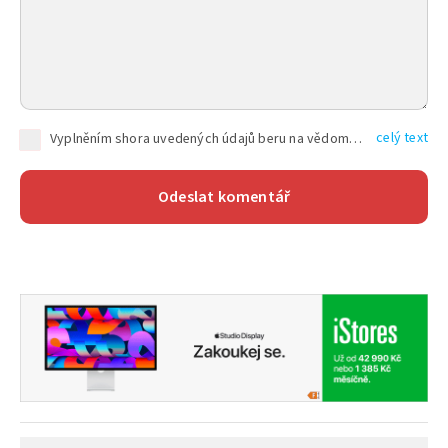
celý text
Vyplněním shora uvedených údajů beru na vědomí, že společnost TEXT FACTORY s.r.o., sídlem Brno, Durďákova 336/29, Černá Pole, PSČ: 613 00, IČ: 06157831, zapsané u Krajského soudu v Brně, oddíl C, vložka 100399, bude zpracovávat mé osobní údaje uvedené v rámci mnou vyplněného registračního formuláře na základě oprávněných zájmů TEXT FACTORY s.r.o. dle čl. 6 odst. 1 písm. f) GDPR a pro splnění právních povinností (čl. 6 odst. 1 písm. c) GDPR), a to pro tyto účely: nezbytnost zajistit oprávnění návštěvníka webových stránek provozovaných společností TEXT FACTORY s.r.o. přispívat aktivně ke zveřejněným článkům nebo v rámci diskusních fór a výkon práv TEXT FACTORY s.r.o. jako administrátora těchto diskusních fór. Více informací o zpracování osobních údajů a právech lze nalézt v