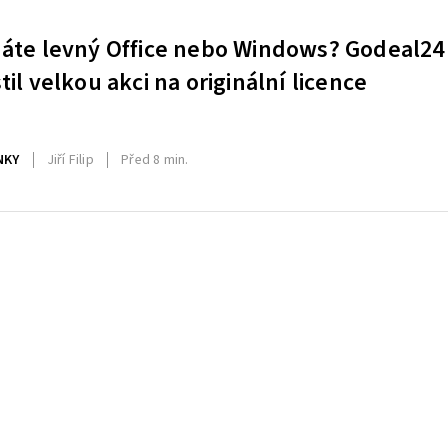
áte levný Office nebo Windows? Godeal24
til velkou akci na originální licence
NKY
Jiří Filip
Před 8 min.