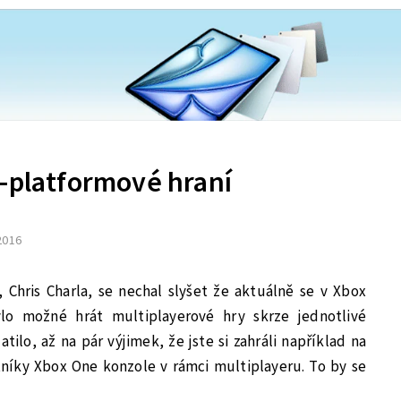
s-platformové hraní
 2016
 Chris Charla, se nechal slyšet že aktuálně se v Xbox
ylo možné hrát multiplayerové hry skrze jednotlivé
tilo, až na pár výjimek, že jste si zahráli například na
tníky Xbox One konzole v rámci multiplayeru. To by se