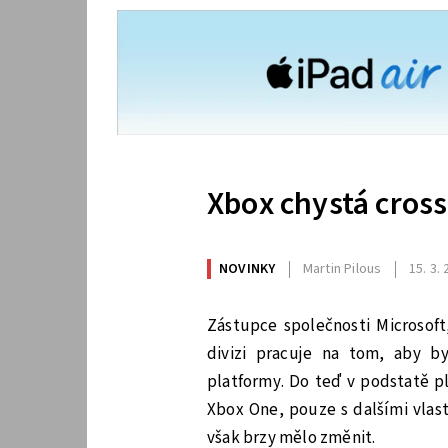
Xbox chystá cros
NOVINKY
Martin Pilous
15. 3.
Zástupce společnosti Microsoft,
divizi pracuje na tom, aby b
platformy. Do teď v podstatě pla
Xbox One, pouze s dalšími vlas
však brzy mělo změnit.