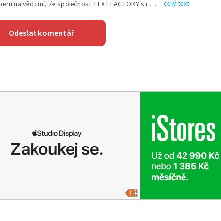
celý text
Vyplněním shora uvedených údajů beru na vědomí, že společnost TEXT FACTORY s.r.o., sídlem Brno, Durďákova 336/29, Černá Pole, PSČ: 613 00, IČ: 06157831, zapsané u Krajského soudu v Brně, oddíl C, vložka 100399, bude zpracovávat mé osobní údaje uvedené v rámci mnou vyplněného registračního formuláře na základě oprávněných zájmů TEXT FACTORY s.r.o. dle čl. 6 odst. 1 písm. f) GDPR a pro splnění právních povinností (čl. 6 odst. 1 písm. c) GDPR), a to pro tyto účely: nezbytnost zajistit oprávnění návštěvníka webových stránek provozovaných společností TEXT FACTORY s.r.o. přispívat aktivně ke zveřejněným článkům nebo v rámci diskusních fór a výkon práv TEXT FACTORY s.r.o. jako administrátora těchto diskusních fór. Více informací o zpracování osobních údajů a právech lze nalézt v