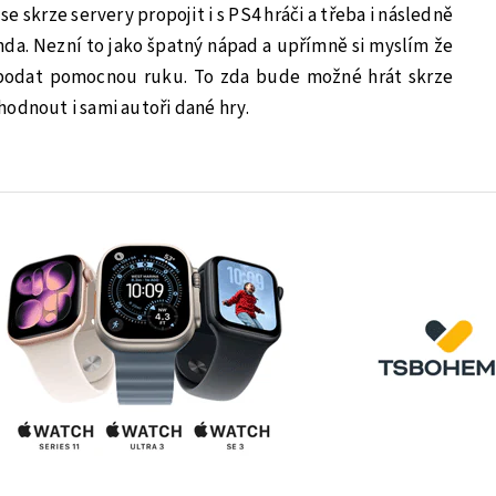
se skrze servery propojit i s PS4 hráči a třeba i následně
enda. Nezní to jako špatný nápad a upřímně si myslím že
podat pomocnou ruku. To zda bude možné hrát skrze
odnout i sami autoři dané hry.