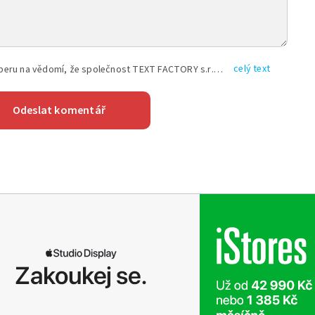
celý text
Vyplněním shora uvedených údajů beru na vědomí, že společnost TEXT FACTORY s.r.o., sídlem Brno, Durďákova 336/29, Černá Pole, PSČ: 613 00, IČ: 06157831, zapsané u Krajského soudu v Brně, oddíl C, vložka 100399, bude zpracovávat mé osobní údaje uvedené v rámci mnou vyplněného registračního formuláře na základě oprávněných zájmů TEXT FACTORY s.r.o. dle čl. 6 odst. 1 písm. f) GDPR a pro splnění právních povinností (čl. 6 odst. 1 písm. c) GDPR), a to pro tyto účely: nezbytnost zajistit oprávnění návštěvníka webových stránek provozovaných společností TEXT FACTORY s.r.o. přispívat aktivně ke zveřejněným článkům nebo v rámci diskusních fór a výkon práv TEXT FACTORY s.r.o. jako administrátora těchto diskusních fór. Více informací o zpracování osobních údajů a právech lze nalézt v