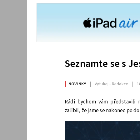
Seznamte se s Je
NOVINKY
Vytukej - Redakce
1
Rádi bychom vám představili n
zalíbil, že jsme se nakonec po do