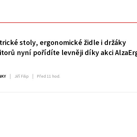
trické stoly, ergonomické židle i držáky
torů nyní pořídíte levněji díky akci AlzaEr
NKY
Jiří Filip
Před 11 hod.