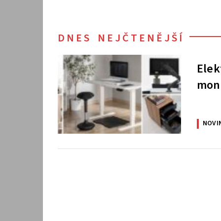
DNES NEJČTENĚJŠÍ
Elek
moni
NOVI