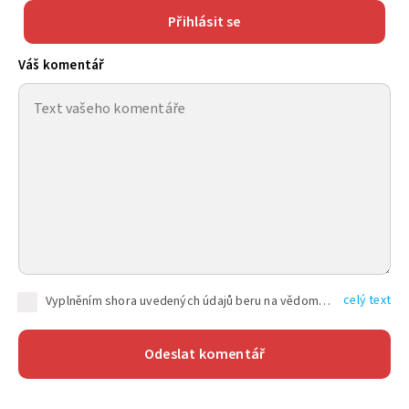
Přihlásit se
Váš komentář
celý text
Vyplněním shora uvedených údajů beru na vědomí, že společnost TEXT FACTORY s.r.o., sídlem Brno, Durďákova 336/29, Černá Pole, PSČ: 613 00, IČ: 06157831, zapsané u Krajského soudu v Brně, oddíl C, vložka 100399, bude zpracovávat mé osobní údaje uvedené v rámci mnou vyplněného registračního formuláře na základě oprávněných zájmů TEXT FACTORY s.r.o. dle čl. 6 odst. 1 písm. f) GDPR a pro splnění právních povinností (čl. 6 odst. 1 písm. c) GDPR), a to pro tyto účely: nezbytnost zajistit oprávnění návštěvníka webových stránek provozovaných společností TEXT FACTORY s.r.o. přispívat aktivně ke zveřejněným článkům nebo v rámci diskusních fór a výkon práv TEXT FACTORY s.r.o. jako administrátora těchto diskusních fór. Více informací o zpracování osobních údajů a právech lze nalézt v