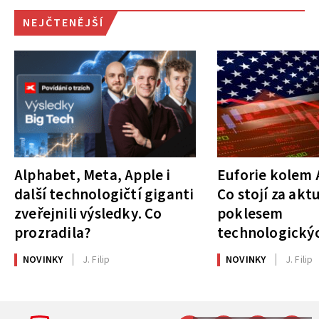
NEJČTENĚJŠÍ
Alphabet, Meta, Apple i
Euforie kolem A
další technologičtí giganti
Co stojí za akt
zveřejnili výsledky. Co
poklesem
prozradila?
technologickýc
NOVINKY
J. Filip
NOVINKY
J. Filip