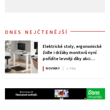
DNES NEJČTENĚJŠÍ
Elektrické stoly, ergonomické
židle i držáky monitorů nyní
pořídíte levněji díky akci
AlzaErgo
NOVINKY
J. Filip