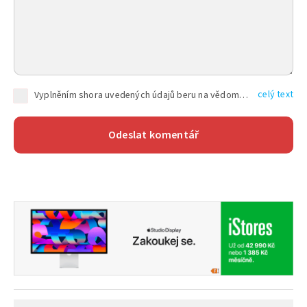
celý text
Vyplněním shora uvedených údajů beru na vědomí, že společnost TEXT FACTORY s.r.o., sídlem Brno, Durďákova 336/29, Černá Pole, PSČ: 613 00, IČ: 06157831, zapsané u Krajského soudu v Brně, oddíl C, vložka 100399, bude zpracovávat mé osobní údaje uvedené v rámci mnou vyplněného registračního formuláře na základě oprávněných zájmů TEXT FACTORY s.r.o. dle čl. 6 odst. 1 písm. f) GDPR a pro splnění právních povinností (čl. 6 odst. 1 písm. c) GDPR), a to pro tyto účely: nezbytnost zajistit oprávnění návštěvníka webových stránek provozovaných společností TEXT FACTORY s.r.o. přispívat aktivně ke zveřejněným článkům nebo v rámci diskusních fór a výkon práv TEXT FACTORY s.r.o. jako administrátora těchto diskusních fór. Více informací o zpracování osobních údajů a právech lze nalézt v