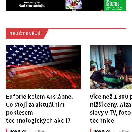
NEJČTENĚJŠÍ
Euforie kolem AI slábne.
Více než 1 300
Co stojí za aktuálním
nižší ceny. Alza
poklesem
slevy v TV, foto
technologických akcií?
technice
NOVINKY
J. Filip
NOVINKY
J. Filip